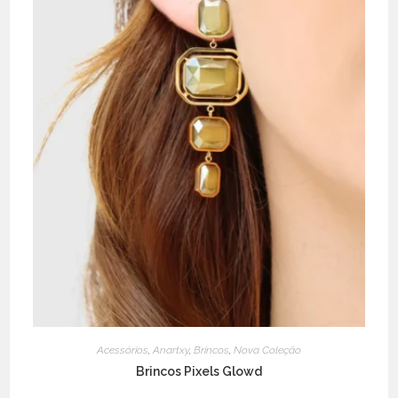
Acessórios
,
Anartxy
,
Brincos
,
Nova Coleção
Brincos Pixels Glowd