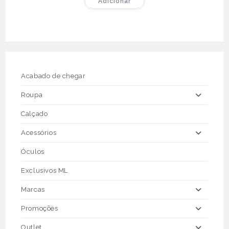
Adicionar
era:
é:
€43.50.
€21.75.
Acabado de chegar
Roupa
Calçado
Acessórios
Óculos
Exclusivos ML
Marcas
Promoções
Outlet