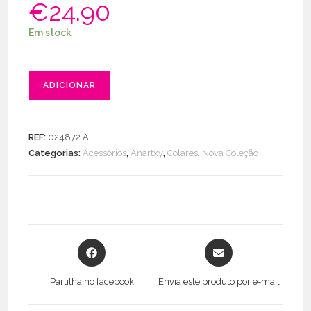
€
24.90
Em stock
Quantidade
ADICIONAR
de
Colar
Adulão
REF:
024872 A
Categorias:
Acessórios
,
Anartxy
,
Colares
,
Nova Coleção
Opens
Opens
in
in
a
a
Partilha no facebook
Envia este produto por e-mail
new
new
window
window