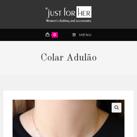
0
MENU
Colar Adulão
🔍