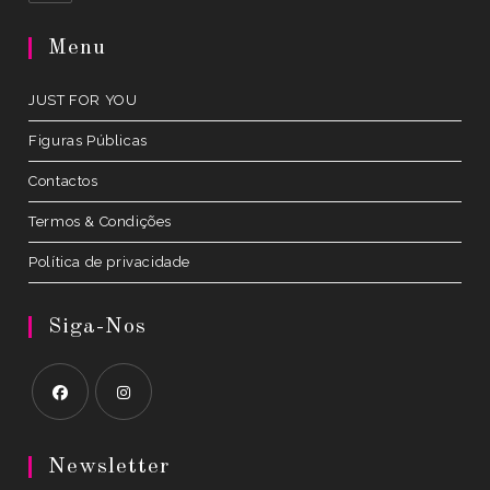
in
a
Menu
new
tab
JUST FOR YOU
Figuras Públicas
Contactos
Termos & Condições
Política de privacidade
Siga-Nos
Opens
Opens
in
in
Newsletter
a
a