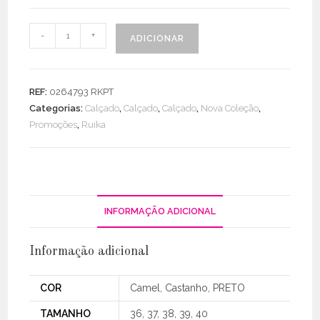
Quantidade
-
+
ADICIONAR
de
Chinelo
Inspiração
REF:
0264793 RKPT
Hermes
Categorias:
Calçado
,
Calçado
,
Calçado
,
Nova Coleção
,
Pele
Promoções
,
Ruika
INFORMAÇÃO ADICIONAL
Informação adicional
COR
Camel, Castanho, PRETO
TAMANHO
36, 37, 38, 39, 40