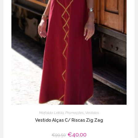
Mafalda Leitão
,
Promoções
,
Vestidos
Vestido Alças C/ Riscas Zig Zag
O
€
40.00
O
€
99.50
preço
preço