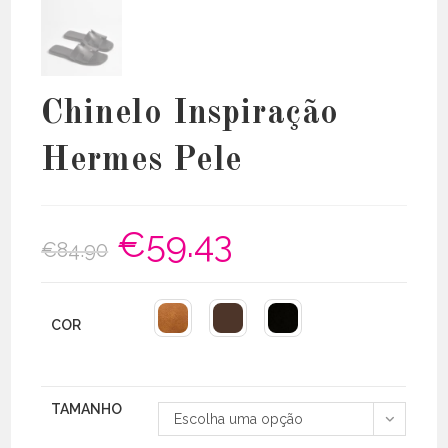
Chinelo Inspiração
Hermes Pele
€
59.43
O
O
€
84.90
preço
preço
original
atual
era:
é:
€84.90.
€59.43.
COR
TAMANHO
Escolha uma opção