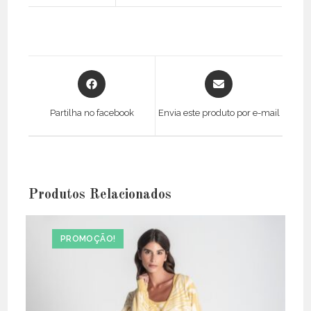
Opens
Opens
in
in
a
a
Partilha no facebook
Envia este produto por e-mail
new
new
window
window
Produtos Relacionados
PROMOÇÃO!