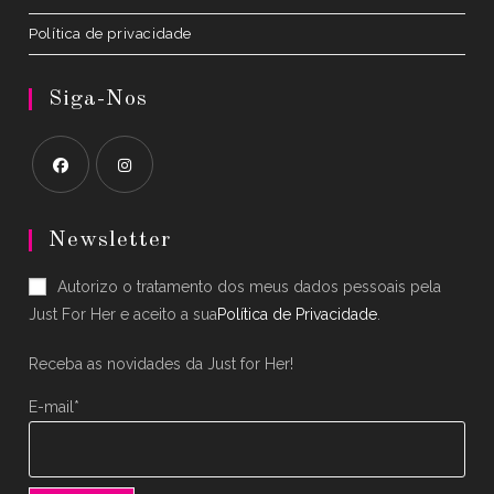
Política de privacidade
Siga-Nos
Opens
Opens
in
in
Newsletter
a
a
Autorizo o tratamento dos meus dados pessoais pela
new
new
Just For Her e aceito a sua
Política de Privacidade
.
tab
tab
Receba as novidades da Just for Her!
E-mail*