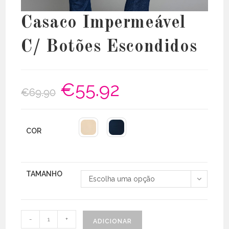
Casaco Impermeável
C/ Botões Escondidos
€
55.92
O
O
€
69.90
preço
preço
original
atual
era:
é:
€69.90.
€55.92.
COR
TAMANHO
Escolha uma opção
Quantidade
-
+
ADICIONAR
de