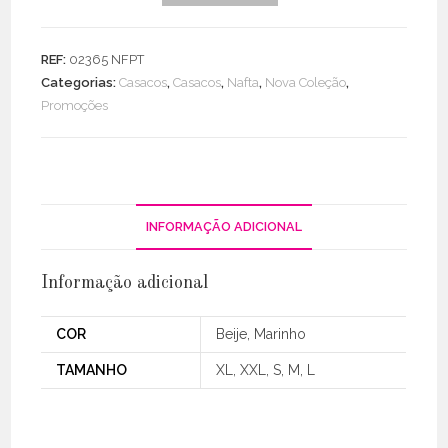
Casaco
Impermeável
REF:
02365 NFPT
C/
Categorias:
Casacos
,
Casacos
,
Nafta
,
Nova Coleção
,
Botões
Promoções
Escondidos
INFORMAÇÃO ADICIONAL
Informação adicional
COR
Beije, Marinho
TAMANHO
XL, XXL, S, M, L