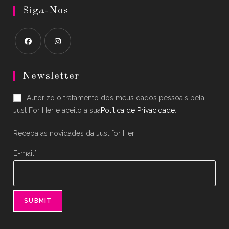
Siga-Nos
Opens
Opens
in
in
Newsletter
a
a
Autorizo o tratamento dos meus dados pessoais pela
new
new
Just For Her e aceito a sua
Política de Privacidade
.
tab
tab
Receba as novidades da Just for Her!
E-mail*