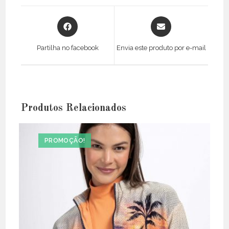
Opens
Opens
in
in
a
a
Partilha no facebook
Envia este produto por e-mail
new
new
window
window
Produtos Relacionados
PROMOÇÃO!