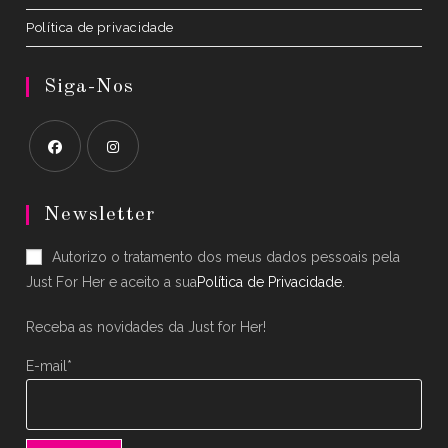
Política de privacidade
Siga-Nos
Opens
Opens
in
in
Newsletter
a
a
Autorizo o tratamento dos meus dados pessoais pela
new
new
Just For Her e aceito a sua
Política de Privacidade
.
tab
tab
Receba as novidades da Just for Her!
E-mail*