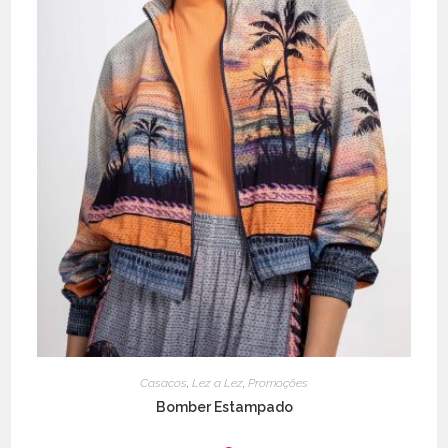
Casacos
,
Lez a Lez
,
Promoções
Bomber Estampado