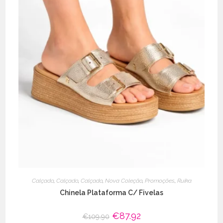
Calçado
,
Calçado
,
Calçado
,
Nova Coleção
,
Promoções
,
Ruika
Chinela Plataforma C/ Fivelas
O
€
87.92
O
€
109.90
preço
preço