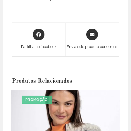
Opens
Opens
in
in
a
a
Partilha no facebook
Envia este produto por e-mail
new
new
window
window
Produtos Relacionados
PROMOÇÃO!