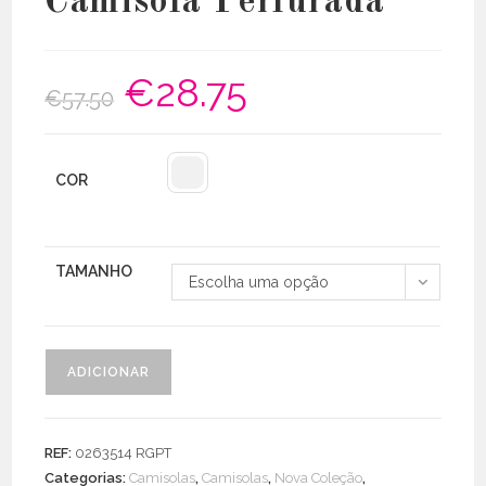
Camisola Perfurada
€
28.75
O
O
€
57.50
preço
preço
original
atual
era:
é:
€57.50.
€28.75.
COR
TAMANHO
Escolha uma opção
Quantidade
ADICIONAR
de
Camisola
Perfurada
REF:
0263514 RGPT
Categorias:
Camisolas
,
Camisolas
,
Nova Coleção
,