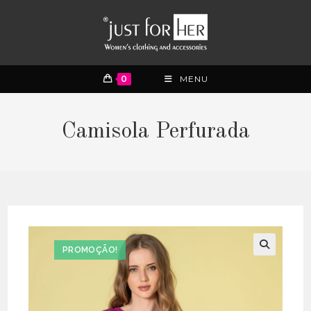
0
MENU
Camisola Perfurada
PROMOÇÃO!
🔍