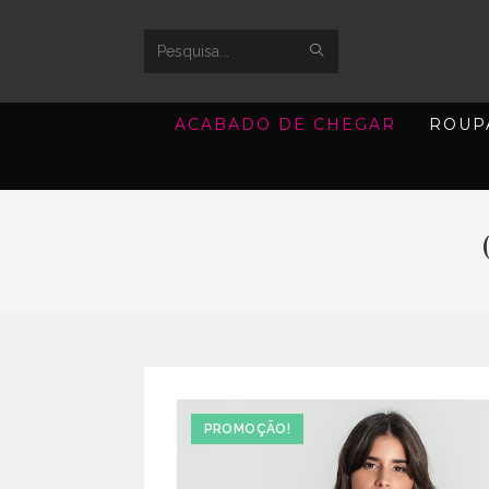
SUBMIT
Search
SEARCH
this
ACABADO DE CHEGAR
ROUP
website
PROMOÇÃO!