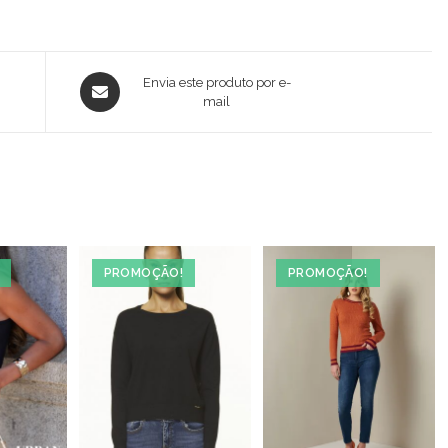
Opens
Envia este produto por e-
in
mail
a
new
window
PROMOÇÃO!
PROMOÇÃO!