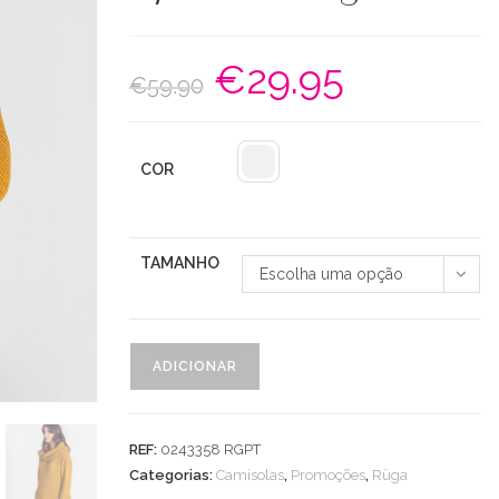
€
29.95
O
O
€
59.90
preço
preço
original
atual
era:
é:
€59.90.
€29.95.
COR
TAMANHO
Escolha uma opção
Quantidade
ADICIONAR
de
Camisola
Oversize
REF:
0243358 RGPT
C/
Categorias:
Camisolas
,
Promoções
,
Rüga
Gola