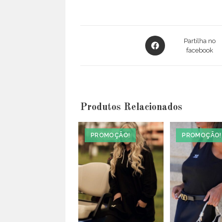
Opens
Partilha no
in
facebook
a
new
window
Produtos Relacionados
PROMOÇÃO!
PROMOÇÃO!