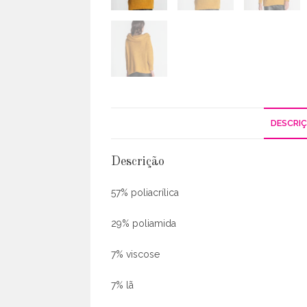
DESCRI
Descrição
57% poliacrílica
29% poliamida
7% viscose
7% lã