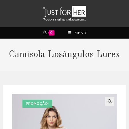
0
MENU
Camisola Losângulos Lurex
PROMOÇÃO!
🔍