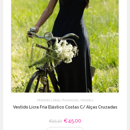
Mafalda Leitão
,
Promoções
,
Vestidos
Vestido Licra Fria Elástico Costas C/ Alças Cruzadas
O
€
45.00
O
€
95.50
preço
preço
original
atual
This