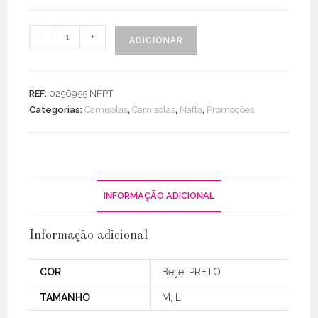
Quantidade
-
+
ADICIONAR
de
Camisola
Losângulos
REF:
0256955 NFPT
Lurex
Categorias:
Camisolas
,
Camisolas
,
Nafta
,
Promoções
INFORMAÇÃO ADICIONAL
Informação adicional
COR
Beije, PRETO
TAMANHO
M, L