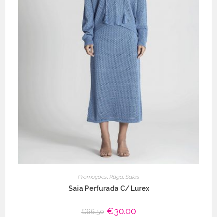
Promoções
,
Rüga
,
Saias
Saia Perfurada C/ Lurex
O
€
30.00
O
€
66.50
preço
preço