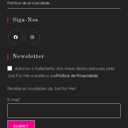
Política de privacidade
Siga-Nos
Opens
Opens
in
in
Newsletter
a
a
Autorizo o tratamento dos meus dados pessoais pela
new
new
Just For Her e aceito a sua
Política de Privacidade
.
tab
tab
Receba as novidades da Just for Her!
E-mail*