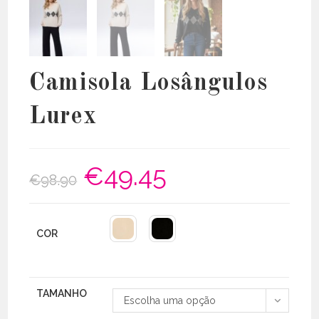
Camisola Losângulos
Lurex
€
49.45
O
O
€
98.90
preço
preço
original
atual
era:
é:
€98.90.
€49.45.
COR
TAMANHO
Escolha uma opção