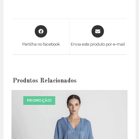
Opens
Opens
in
in
a
a
Partilha no facebook
Envia este produto por e-mail
new
new
window
window
Produtos Relacionados
PROMOÇÃO!