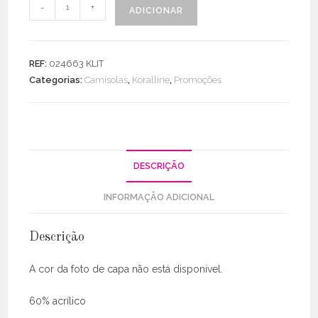
Quantidade
-
+
ADICIONAR
de
Camisola
Crooped
REF:
024663 KLIT
C/
Categorias:
Camisolas
,
Koralline
,
Promoções
Pérolas
DESCRIÇÃO
INFORMAÇÃO ADICIONAL
Descrição
A cor da foto de capa não está disponível.
60% acrílico