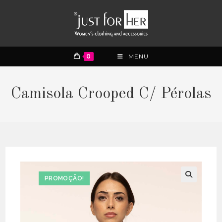
0
MENU
Camisola Crooped C/ Pérolas
PROMOÇÃO!
🔍