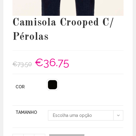
Camisola Crooped C/
Pérolas
€
36.75
O
O
€
73.50
preço
preço
original
atual
era:
é:
€73.50.
€36.75.
COR
TAMANHO
Escolha uma opção