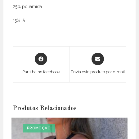
25% poliamida
15% lã
Opens
Opens
in
in
a
a
Partilha no facebook
Envia este produto por e-mail
new
new
window
window
Produtos Relacionados
PROMOÇÃO!