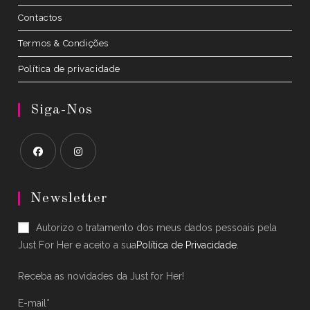
Contactos
Termos & Condições
Política de privacidade
Siga-Nos
Opens
Opens
in
in
Newsletter
a
a
Autorizo o tratamento dos meus dados pessoais pela
new
new
Just For Her e aceito a sua
Política de Privacidade
.
tab
tab
Receba as novidades da Just for Her!
E-mail*