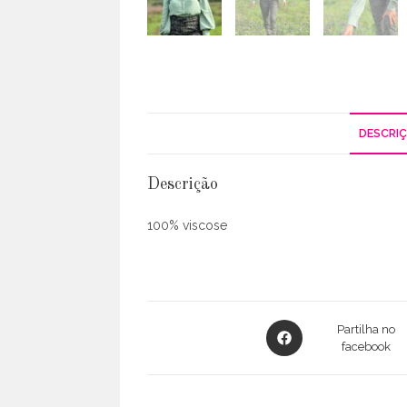
DESCRI
Descrição
100% viscose
Opens
Partilha no
in
facebook
a
new
window