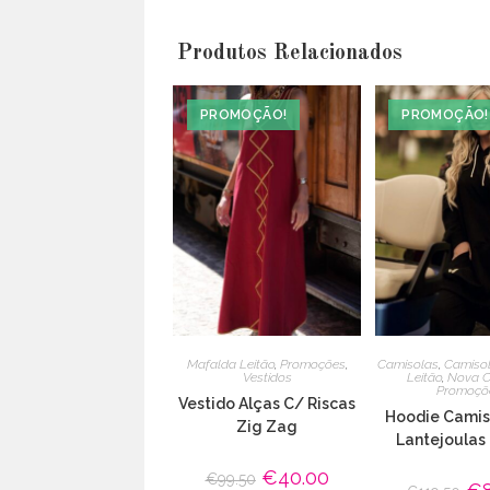
Produtos Relacionados
PROMOÇÃO!
PROMOÇÃO!
Mafalda Leitão
,
Promoções
,
Camisolas
,
Camiso
Vestidos
Leitão
,
Nova C
Promoçõ
Vestido Alças C/ Riscas
Hoodie Camis
Zig Zag
Lantejoulas
O
€
40.00
O
€
99.50
O