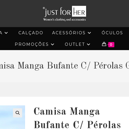
A
CALÇADO
ACESSÓRIOS
ÓCULOS
PROMOÇÕES
OUTLET
0
isa Manga Bufante C/ Pérolas 
Camisa Manga
🔍
Bufante C/ Pérolas