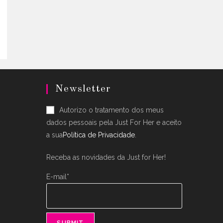
uct
0.
ple
nts.
ons
en
uct
Newsletter
Autorizo o tratamento dos meus
dados pessoais pela Just For Her e aceito
a sua
Política de Privacidade
.
Receba as novidades da Just for Her!
E-mail*