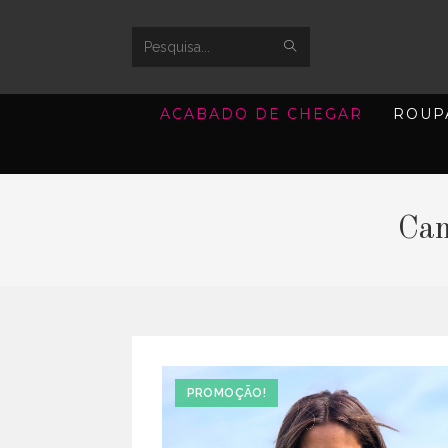
SUBMIT
Search
SEARCH
this
ACABADO DE CHEGAR
ROUP
website
Cam
PROMOÇÃO!