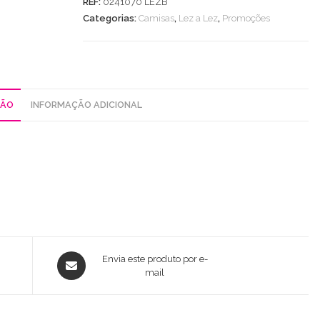
REF:
0241070 LEZB
Bufante
Categorias:
Camisas
,
Lez a Lez
,
Promoções
C/
Pérolas
Gola
ÇÃO
INFORMAÇÃO ADICIONAL
Opens
Envia este produto por e-
in
mail
a
new
window