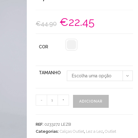
€
22.45
O
O
€
44.90
preço
preço
original
atual
era:
é:
€44.90.
€22.45.
COR
TAMANHO
Escolha uma opção
Quantidade
-
+
ADICIONAR
de
Calça
Skinny
REF:
0233272 LEZB
Bali
Categorias:
Calças Outlet
,
Lez a Lez
,
Outlet
C/