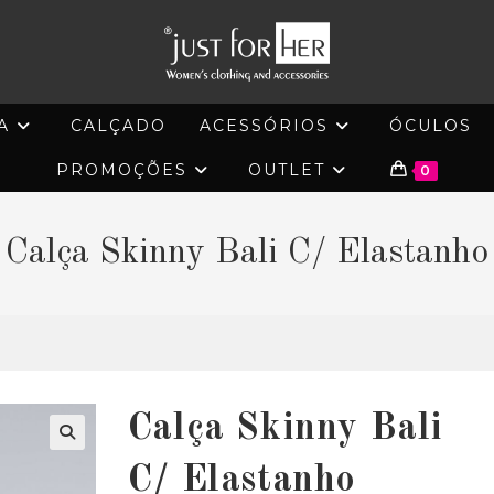
A
CALÇADO
ACESSÓRIOS
ÓCULOS
PROMOÇÕES
OUTLET
0
Calça Skinny Bali C/ Elastanho
Calça Skinny Bali
🔍
C/ Elastanho