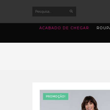
SUBMIT
Search
SEARCH
this
ACABADO DE CHEGAR
ROUP
website
PROMOÇÃO!