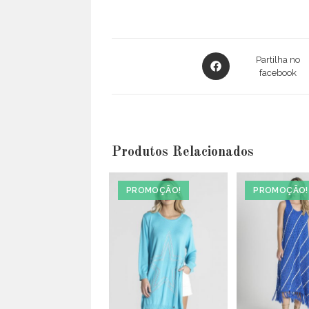
Opens
Partilha no
in
facebook
a
new
window
Produtos Relacionados
PROMOÇÃO!
PROMOÇÃO!