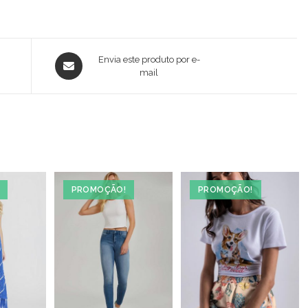
Opens
Envia este produto por e-
in
mail
a
new
window
PROMOÇÃO!
PROMOÇÃO!