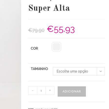
Super Alta
€
55.93
O
O
€
79.90
preço
preço
original
atual
era:
é:
€79.90.
€55.93.
COR
TAMANHO
Escolha uma opção
Quantidade
-
+
ADICIONAR
de
Calça
Jeans