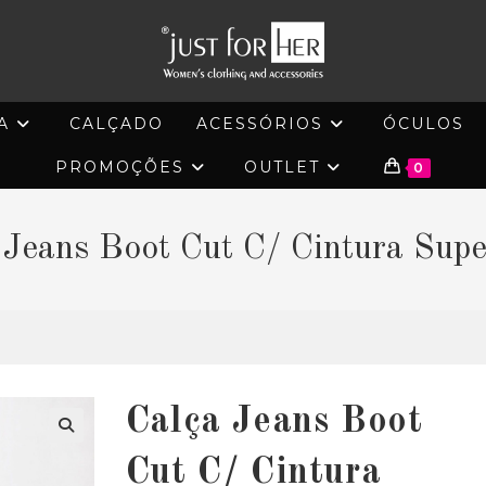
A
CALÇADO
ACESSÓRIOS
ÓCULOS
PROMOÇÕES
OUTLET
0
 Jeans Boot Cut C/ Cintura Supe
Calça Jeans Boot
🔍
Cut C/ Cintura