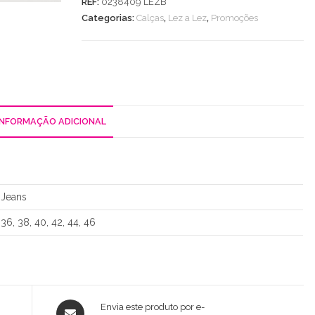
REF:
0238409 LEZB
Boot
Categorias:
Calças
,
Lez a Lez
,
Promoções
Cut
C/
Cintura
Super
Alta
INFORMAÇÃO ADICIONAL
Jeans
36, 38, 40, 42, 44, 46
Opens
Envia este produto por e-