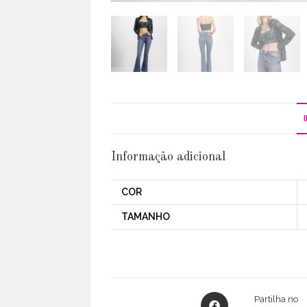
Informação adicional
COR
TAMANHO
Opens
Partilha no