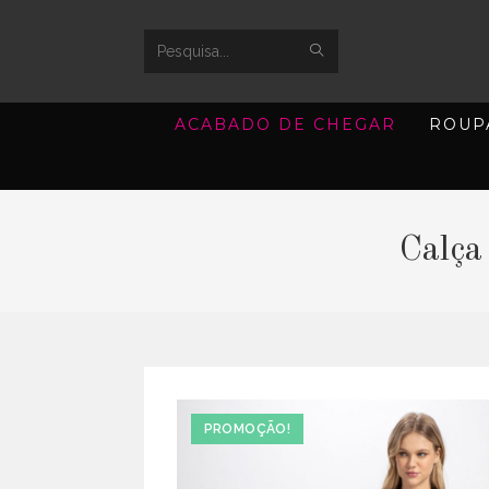
SUBMIT
Search
SEARCH
this
ACABADO DE CHEGAR
ROUP
website
Calça
PROMOÇÃO!