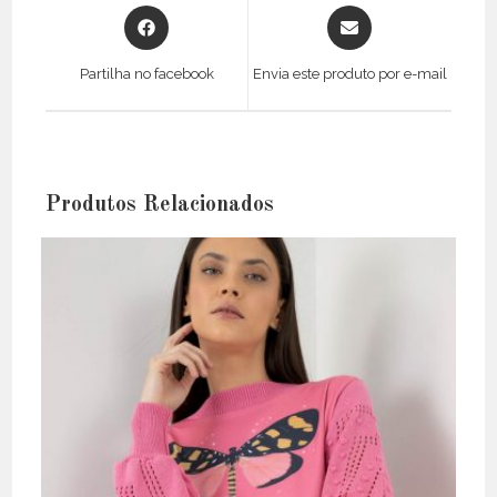
Opens
Opens
in
in
a
a
Partilha no facebook
Envia este produto por e-mail
new
new
window
window
Produtos Relacionados