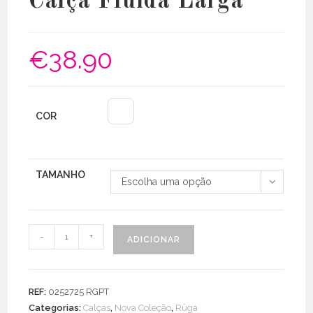
Calça Fluída Larga
€
38.90
COR
TAMANHO
Escolha uma opção
Quantidade
-
+
ADICIONAR
de
Calça
Fluída
REF:
0252725 RGPT
Larga
Categorias:
Calças
,
Nova Coleção
,
Rüga