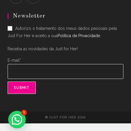
Opens
Opens
in
in
Newsletter
a
a
Autorizo o tratamento dos meus dados pessoais pela
new
new
Just For Her e aceito a sua
Política de Privacidade
.
tab
tab
Receba as novidades da Just for Her!
E-mail*
1
® JUST FOR HER 2026