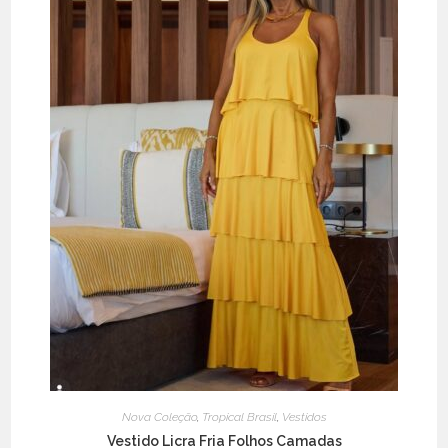
chosen
on
the
product
page
Nova Coleção
,
Tropical Brasil
,
Vestidos
Vestido Licra Fria Folhos Camadas