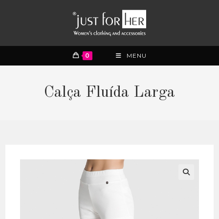
0
MENU
Calça Fluída Larga
🔍