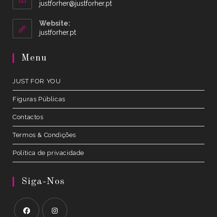
Opens
justforher@justforher.pt
in
your
Website:
application
Opens
justforher.pt
in
a
Menu
new
tab
JUST FOR YOU
Figuras Públicas
Contactos
Termos & Condições
Política de privacidade
Siga-Nos