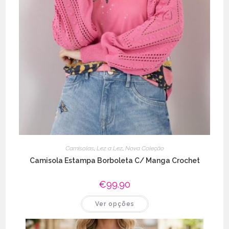
Camisolas
,
Lez a Lez
,
Nova Coleção
Camisola Estampa Borboleta C/ Manga Crochet
€
99.90
This
Ver opções
product
has
multiple
variants.