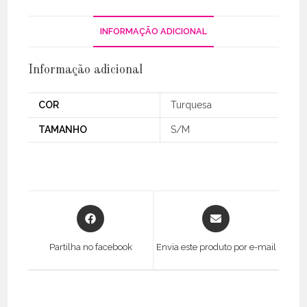
INFORMAÇÃO ADICIONAL
Informação adicional
COR
Turquesa
TAMANHO
S/M
Opens
Opens
in
in
a
a
Partilha no facebook
Envia este produto por e-mail
new
new
window
window