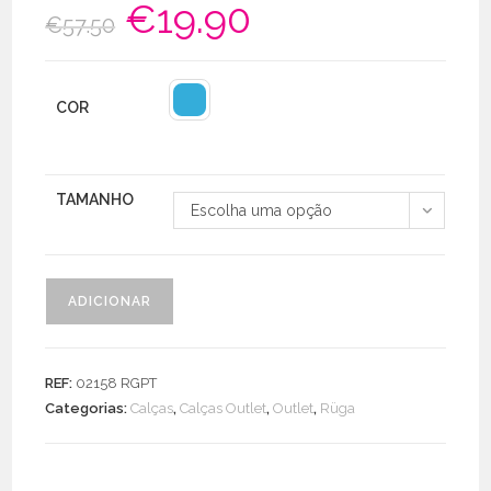
€
19.90
O
O
€
57.50
preço
preço
original
atual
era:
é:
€57.50.
€19.90.
COR
TAMANHO
Escolha uma opção
Quantidade
ADICIONAR
de
Calça
com
REF:
02158 RGPT
molas
Categorias:
Calças
,
Calças Outlet
,
Outlet
,
Rüga
laterais