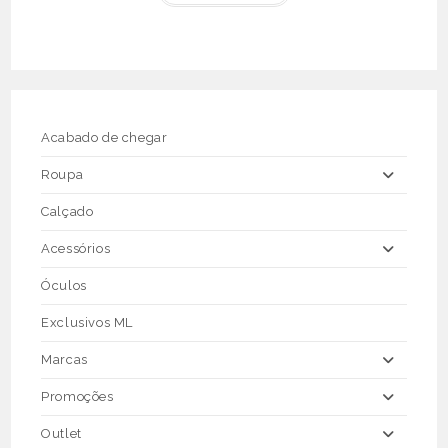
€69.90.
€34.95.
has
multiple
variants.
The
options
may
be
chosen
on
the
Acabado de chegar
product
page
Roupa
Calçado
Acessórios
Óculos
Exclusivos ML
Marcas
Promoções
Outlet