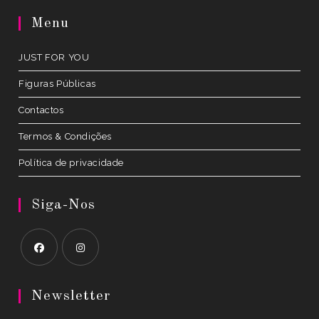
a
Menu
new
tab
JUST FOR YOU
Figuras Públicas
Contactos
Termos & Condições
Política de privacidade
Siga-Nos
Opens
Opens
in
in
Newsletter
a
a