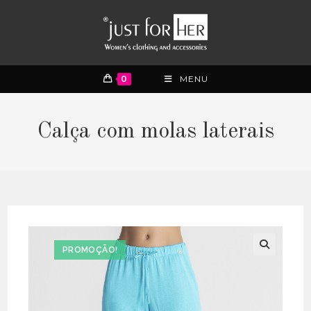
0
MENU
Calça com molas laterais
PROMOÇÃO!
🔍