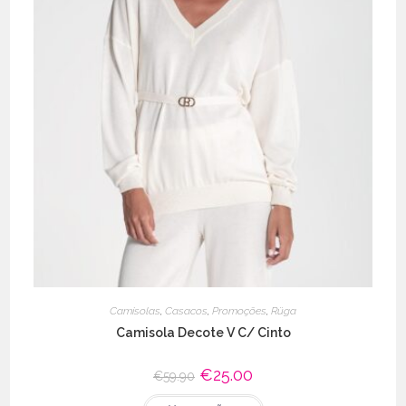
Camisolas
,
Casacos
,
Promoções
,
Rüga
Camisola Decote V C/ Cinto
O
€
25.00
O
€
59.90
preço
preço
original
atual
This