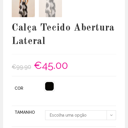
Calça Tecido Abertura
Lateral
€
45.00
O
O
€
99.90
preço
preço
original
atual
era:
é:
€99.90.
€45.00.
COR
TAMANHO
Escolha uma opção