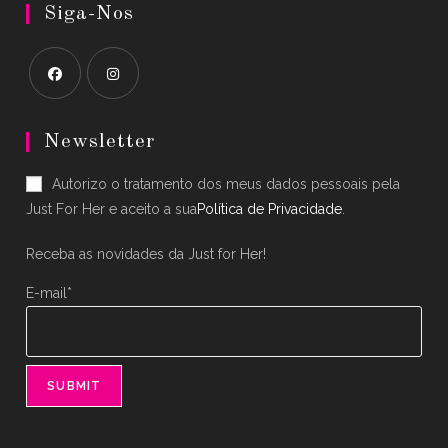
Siga-Nos
Opens
Opens
in
in
Newsletter
a
a
Autorizo o tratamento dos meus dados pessoais pela
new
new
Just For Her e aceito a sua
Política de Privacidade
.
tab
tab
Receba as novidades da Just for Her!
E-mail*