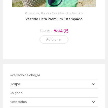
Promoções
,
Tropical Brasil
,
Vestidos
,
Vestidos
Vestido Licra Premium Estampado
O
€
64.95
O
€
129.90
preço
preço
original
atual
Adicionar
era:
é:
€129.90.
€64.95.
Acabado de chegar
Roupa
Calçado
Acessórios