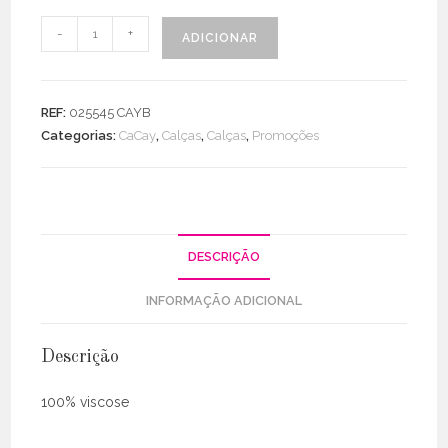
Quantidade
-
+
ADICIONAR
de
Calça
Tecido
REF:
025545 CAYB
Abertura
Categorias:
CaCay
,
Calças
,
Calças
,
Promoções
Lateral
DESCRIÇÃO
INFORMAÇÃO ADICIONAL
Descrição
100% viscose