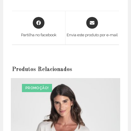
Opens
Opens
in
in
a
a
Partilha no facebook
Envia este produto por e-mail
new
new
window
window
Produtos Relacionados
PROMOÇÃO!