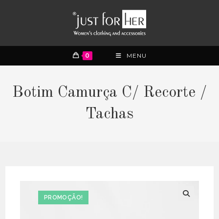
0
MENU
Botim Camurça C/ Recorte /
Tachas
PROMOÇÃO!
🔍