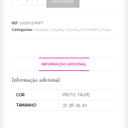
-
+
ADICIONAR
de
Botim
Camurça
REF:
025603 RKPT
C/
Categorias:
Calçado
,
Calçado
,
Calçado
,
Promoções
,
Ruika
Recorte
/
Tachas
INFORMAÇÃO ADICIONAL
Informação adicional
COR
PRETO, TAUPE
TAMANHO
37, 38, 39, 40