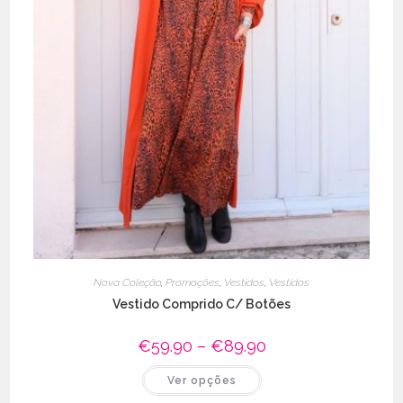
Nova Coleção
,
Promoções
,
Vestidos
,
Vestidos
Vestido Comprido C/ Botões
€
59.90
–
€
89.90
Price
range:
€59.90
This
Ver opções
through
product
€89.90
has