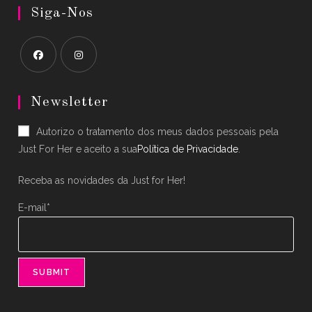
Siga-Nos
Opens
Opens
in
in
Newsletter
a
a
Autorizo o tratamento dos meus dados pessoais pela
new
new
Just For Her e aceito a sua
Política de Privacidade
.
tab
tab
Receba as novidades da Just for Her!
E-mail*