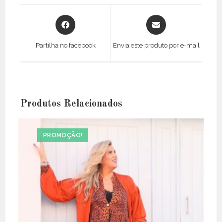
Opens
Opens
in
in
a
a
Partilha no facebook
Envia este produto por e-mail
new
new
window
window
Produtos Relacionados
PROMOÇÃO!