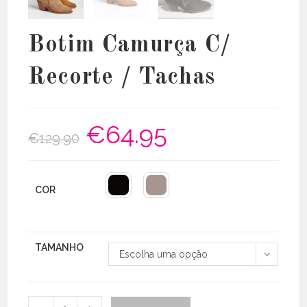
Botim Camurça C/
Recorte / Tachas
€
64.95
O
O
€
129.90
preço
preço
original
atual
era:
é:
€129.90.
€64.95.
COR
TAMANHO
Escolha uma opção
Quantidade