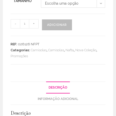
TAMANHO
Escolha uma opção
Quantidade
-
+
ADICIONAR
de
Blusa
Cetim
REF:
026126 NFPT
Decote
Categorias:
Camisolas
,
Camisolas
,
Nafta
,
Nova Coleção
,
V
Promoções
DESCRIÇÃO
INFORMAÇÃO ADICIONAL
Descrição