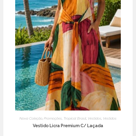
Nova Coleção
,
Promoções
,
Tropical Brasil
,
Vestidos
,
Vestidos
Vestido Licra Premium C/ Laçada