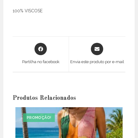
100% VISCOSE
Opens
Opens
in
in
a
a
Partilha no facebook
Envia este produto por e-mail
new
new
window
window
Produtos Relacionados
PROMOÇÃO!