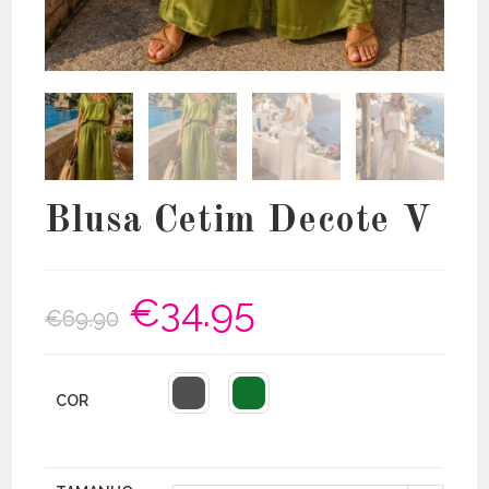
Blusa Cetim Decote V
€
34.95
O
O
€
69.90
preço
preço
original
atual
era:
é:
€69.90.
€34.95.
COR