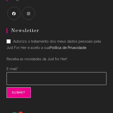
Opens
Opens
in
in
Newsletter
a
a
Autorizo o tratamento dos meus dados pessoais pela
new
new
Just For Her e aceito a sua
Política de Privacidade
.
tab
tab
Receba as novidades da Just for Her!
E-mail*