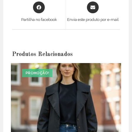
Opens
Opens
in
in
a
a
Partilha no facebook
Envia este produto por e-mail
new
new
window
window
Produtos Relacionados
PROMOÇÃO!