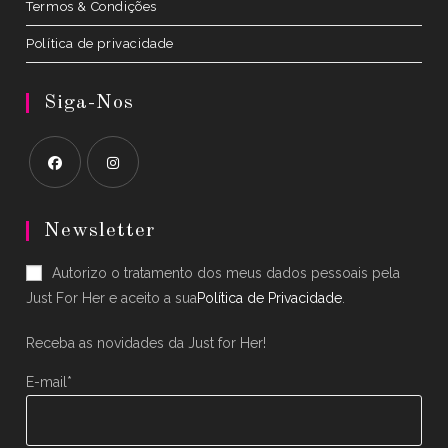
Termos & Condições
Política de privacidade
Siga-Nos
Opens
Opens
in
in
Newsletter
a
a
Autorizo o tratamento dos meus dados pessoais pela
new
new
Just For Her e aceito a sua
Política de Privacidade
.
tab
tab
Receba as novidades da Just for Her!
E-mail*