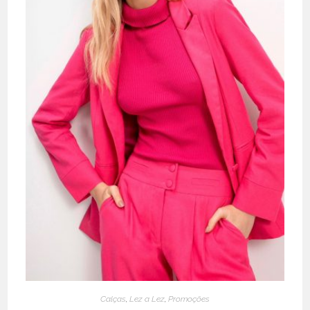
Calças
,
Lez a Lez
,
Promoções