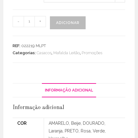
Quantidade
-
+
ADICIONAR
de
Colete
Acolchoado
REF:
022219 MLPT
Categorias:
Casacos
,
Mafalda Leitão
,
Promoções
INFORMAÇÃO ADICIONAL
Informação adicional
COR
AMARELO, Beije, DOURADO,
Laranja, PRETO, Rosa, Verde,