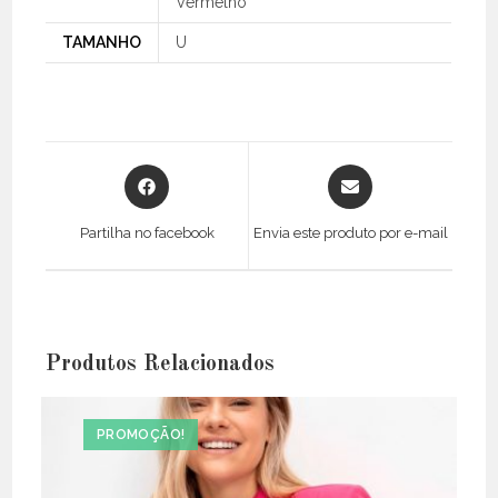
Vermelho
TAMANHO
U
Opens
Opens
in
in
a
a
Partilha no facebook
Envia este produto por e-mail
new
new
window
window
Produtos Relacionados
PROMOÇÃO!