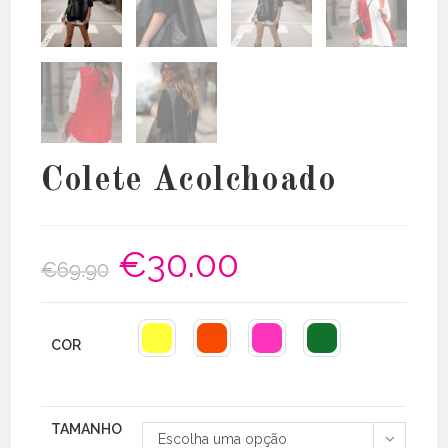
Colete Acolchoado
€
30.00
O
O
€
69.90
preço
preço
original
atual
era:
é:
€69.90.
€30.00.
COR
TAMANHO
Escolha uma opção