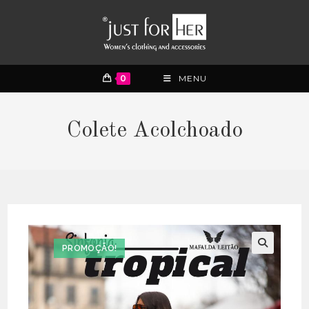
0
MENU
Colete Acolchoado
PROMOÇÃO!
🔍