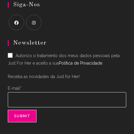
Siga-Nos
Opens
Opens
in
in
Newsletter
a
a
Autorizo o tratamento dos meus dados pessoais pela
new
new
Just For Her e aceito a sua
Política de Privacidade
.
tab
tab
Receba as novidades da Just for Her!
E-mail*