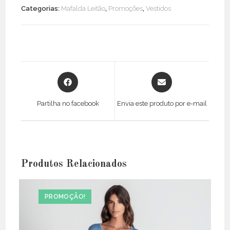
Assimétrico
Categorias:
Mafalda Leitão
,
Promoções
,
Vestidos
Opens
Opens
in
in
a
a
Partilha no facebook
Envia este produto por e-mail
new
new
window
window
Produtos Relacionados
PROMOÇÃO!