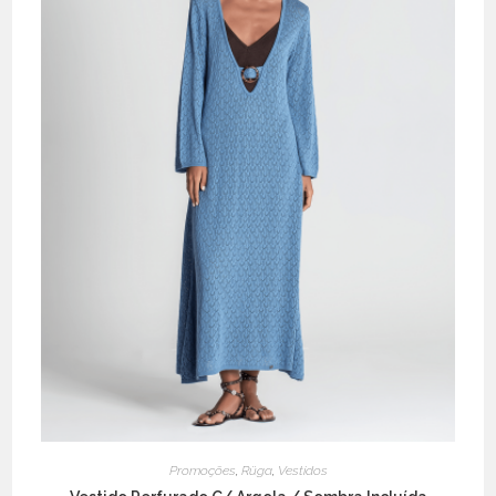
Promoções
,
Rüga
,
Vestidos