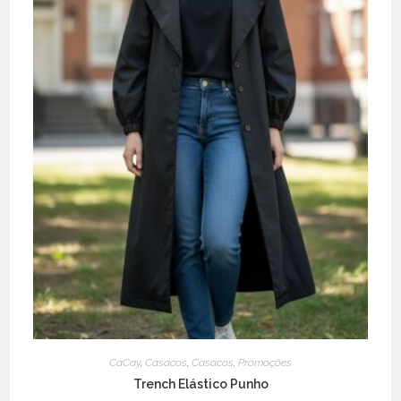
product
page
CaCay
,
Casacos
,
Casacos
,
Promoções
Trench Elástico Punho