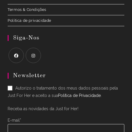
Termos & Condições
Política de privacidade
Siga-Nos
Opens
Opens
in
in
Newsletter
a
a
Autorizo o tratamento dos meus dados pessoais pela
new
new
Just For Her e aceito a sua
Política de Privacidade
.
tab
tab
Receba as novidades da Just for Her!
E-mail*