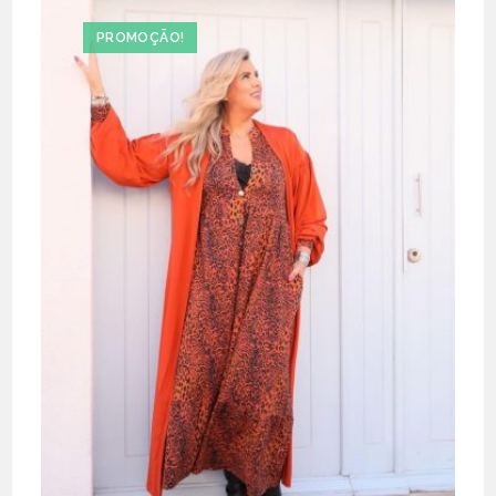
multiple
variants.
The
PROMOÇÃO!
options
may
be
chosen
on
the
product
page