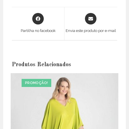
Opens
Opens
in
in
a
a
Partilha no facebook
Envia este produto por e-mail
new
new
window
window
Produtos Relacionados
PROMOÇÃO!