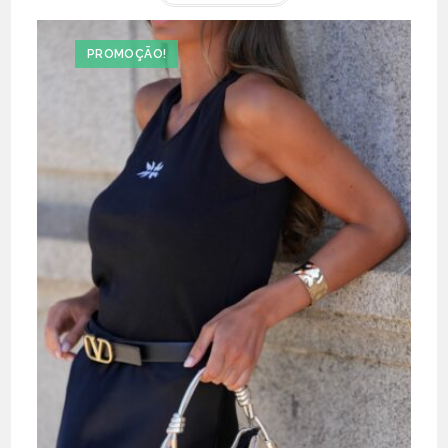
€41.50.
€29.05.
has
multiple
variants.
The
PROMOÇÃO!
options
may
be
chosen
on
the
product
page