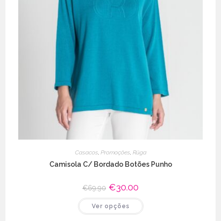
Casacos
,
Promoções
,
Rüga
Camisola C/ Bordado Botões Punho
O
€
30.00
O
€
69.90
preço
preço
original
atual
This
Ver opções
era:
é:
product
€69.90.
€30.00.
has