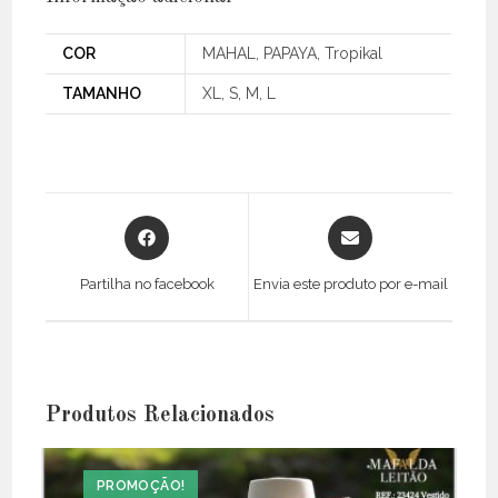
COR
MAHAL, PAPAYA, Tropikal
TAMANHO
XL, S, M, L
Opens
Opens
in
in
a
a
Partilha no facebook
Envia este produto por e-mail
new
new
window
window
Produtos Relacionados
PROMOÇÃO!