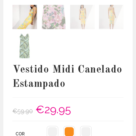
Vestido Midi Canelado
Estampado
€
29.95
O
O
€
59.90
preço
preço
original
atual
era:
é:
€59.90.
€29.95.
COR