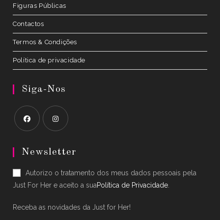
Figuras Públicas
Contactos
Termos & Condições
Política de privacidade
Siga-Nos
Opens
Opens
in
in
Newsletter
a
a
Autorizo o tratamento dos meus dados pessoais pela
new
new
Just For Her e aceito a sua
Política de Privacidade
.
tab
tab
Receba as novidades da Just for Her!