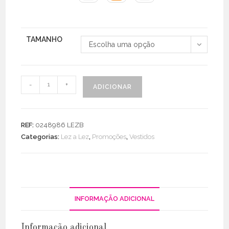
TAMANHO
Escolha uma opção
Quantidade
-
+
ADICIONAR
de
Vestido
Midi
REF:
0248986 LEZB
Canelado
Categorias:
Lez a Lez
,
Promoções
,
Vestidos
Estampado
INFORMAÇÃO ADICIONAL
Informação adicional