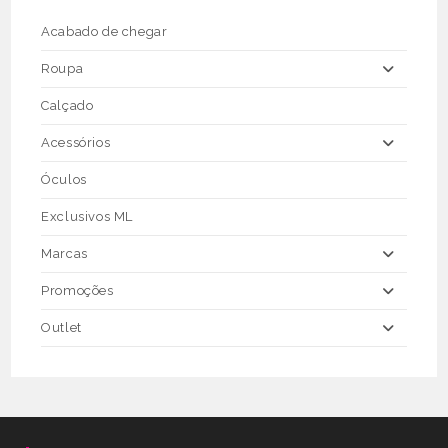
on
the
Acabado de chegar
product
page
Roupa
Calçado
Acessórios
Óculos
Exclusivos ML
Marcas
Promoções
Outlet