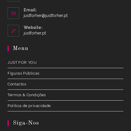
Email:
Opens
justforher@justforher.pt
in
your
Website:
application
Opens
justforher.pt
in
a
Menu
new
tab
JUST FOR YOU
Figuras Públicas
Contactos
Termos & Condições
Política de privacidade
Siga-Nos