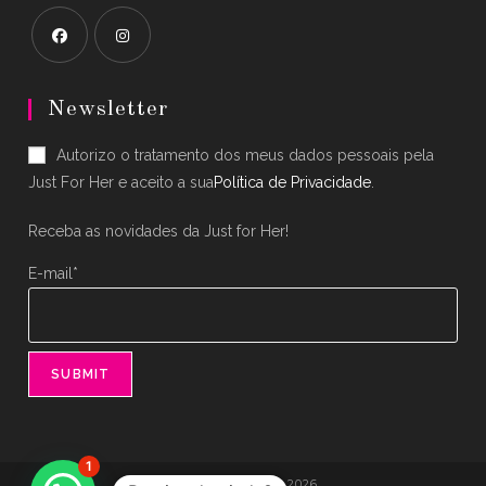
Opens
Opens
in
in
Newsletter
a
a
Autorizo o tratamento dos meus dados pessoais pela
new
new
Just For Her e aceito a sua
Política de Privacidade
.
tab
tab
Receba as novidades da Just for Her!
E-mail*
1
® JUST FOR HER 2026