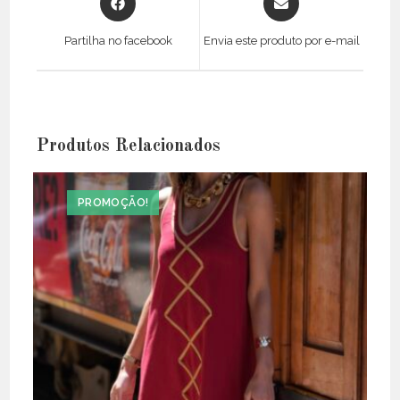
in
in
a
a
Partilha no facebook
Envia este produto por e-mail
new
new
window
window
Produtos Relacionados
PROMOÇÃO!