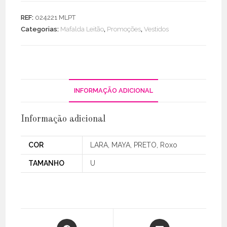
Manga
REF:
024221 MLPT
Kaftan
Categorias:
Mafalda Leitão
,
Promoções
,
Vestidos
C/
Abertura
INFORMAÇÃO ADICIONAL
Informação adicional
COR
LARA, MAYA, PRETO, Roxo
TAMANHO
U
Opens
Opens