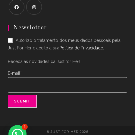
Opens
Opens
in
in
Newsletter
a
a
Autorizo o tratamento dos meus dados pessoais pela
new
new
Just For Her e aceito a sua
Política de Privacidade
.
tab
tab
Receba as novidades da Just for Her!
E-mail*
1
® JUST FOR HER 2026