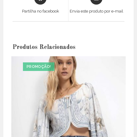
in
in
a
a
Partilha no facebook
Envia este produto por e-mail
new
new
window
window
Produtos Relacionados
PROMOÇÃO!