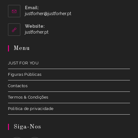
Email:
Opens
justforher@justforher.pt
in
your
Website:
application
Opens
justforher.pt
in
a
Menu
new
tab
JUST FOR YOU
Figuras Públicas
Contactos
Termos & Condições
Política de privacidade
Siga-Nos