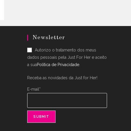
ple
nts.
ons
en
Newsletter
uct
Autorizo o tratamento dos meus
dados pessoais pela Just For Her e aceito
a sua
Política de Privacidade
.
Receba as novidades da Just for Her!
E-mail*