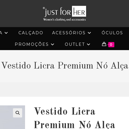
A
CALÇADO
ACESSÓRIOS
ÓCULOS
PROMOÇÕES
OUTLET
0
Vestido Licra Premium Nó Alça
Vestido Licra
🔍
Premium Nó Alça