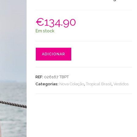
€
134.90
Em stock
Quantidade
ADICIONAR
de
Vestido
Licra
REF:
026167 TBPT
Premium
Categorias:
Nova Coleção
,
Tropical Brasil
,
Vestidos
Nó
Alça