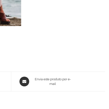
Opens
Envia este produto por e-
in
mail
a
new
window