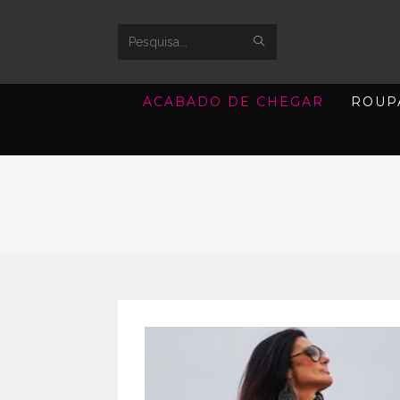
SUBMIT
Search
SEARCH
this
ACABADO DE CHEGAR
ROUP
website