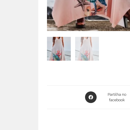
Opens
Partilha no
in
facebook
a
new
window