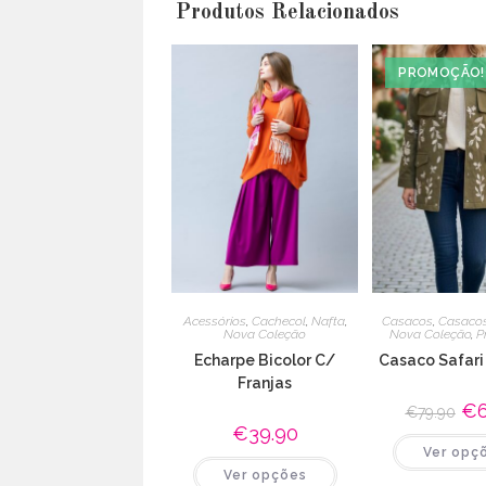
Produtos Relacionados
PROMOÇÃO!
Acessórios
,
Cachecol
,
Nafta
,
Casacos
,
Casaco
Nova Coleção
Nova Coleção
,
P
Echarpe Bicolor C/
Casaco Safari
Franjas
O
€
€
79.90
pre
€
39.90
orig
Ver opç
era:
This
€79
Ver opções
product