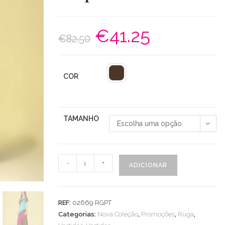
€
41.25
O
O
€
82.50
preço
preço
original
atual
era:
é:
€82.50.
€41.25.
COR
TAMANHO
Escolha uma opção
Quantidade
-
+
ADICIONAR
de
Vestido
Licra
REF:
02669 RGPT
Fria
Categorias:
Nova Coleção
,
Promoções
,
Rüga
,
Tripla