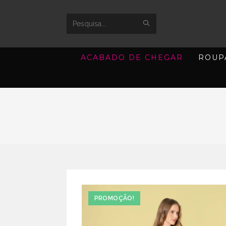
SUBMIT
Search
SEARCH
this
ACABADO DE CHEGAR
ROUP
website
PROMOÇÃO!