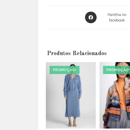
Opens
Partilha no
in
facebook
a
new
window
Produtos Relacionados
PROMOÇÃO!
PROMOÇÃO!