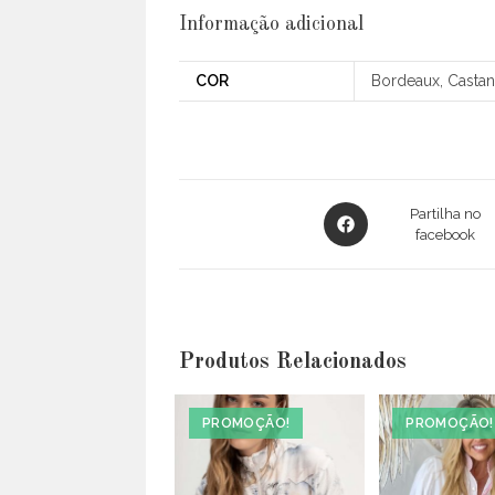
Informação adicional
COR
Bordeaux, Casta
Opens
Partilha no
in
facebook
a
new
window
Produtos Relacionados
PROMOÇÃO!
PROMOÇÃO!