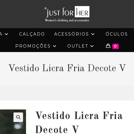
A
CALÇADO
ACESSÓRIOS
ÓCULOS
PROMOÇÕES
OUTLET
0
Vestido Licra Fria Decote V
Vestido Licra Fria
🔍
Decote V