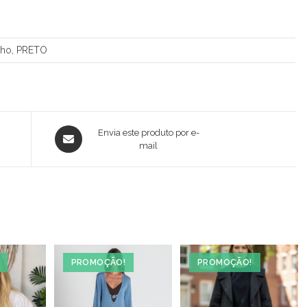
nho, PRETO
Opens
Envia este produto por e-
in
mail
a
new
window
PROMOÇÃO!
PROMOÇÃO!