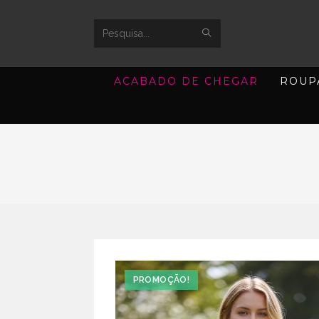
SUBMIT
Search
SEARCH
this
ACABADO DE CHEGAR
ROUP
website
PROMOÇÃO!