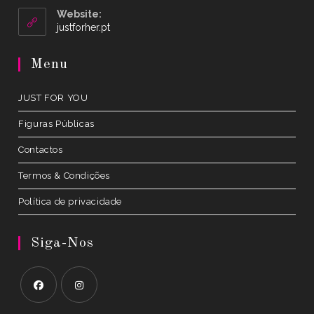
your
Website:
application
Opens
justforher.pt
in
a
Menu
new
tab
JUST FOR YOU
Figuras Públicas
Contactos
Termos & Condições
Política de privacidade
Siga-Nos
Opens
Opens