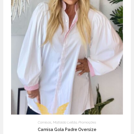
product
page
Camisas
,
Mafalda Leitão
,
Promoções
Camisa Gola Padre Oversize