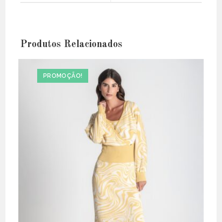
window
window
Produtos Relacionados
PROMOÇÃO!