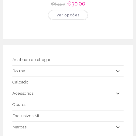
O
€
30.00
O
€
69.90
preço
preço
original
atual
This
Ver opções
era:
é:
product
€69.90.
€30.00.
has
multiple
variants.
The
options
may
be
chosen
on
the
Acabado de chegar
product
page
Roupa
Calçado
Acessórios
Óculos
Exclusivos ML
Marcas