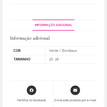
Longo
Alça
Fina
C/
Abertura
INFORMAÇÃO ADICIONAL
bertura
Informação adicional
COR
Verde / Bordeaux
TAMANHO
36, 38
Opens
Opens
in
in
a
a
Partilha no facebook
Envia este produto por e-mail
new
new