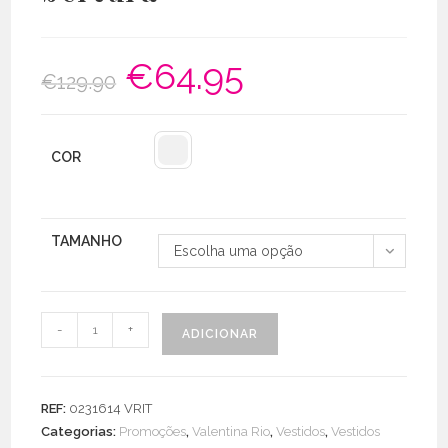
€
64.95
O
O
€
129.90
preço
preço
original
atual
era:
é:
€129.90.
€64.95.
COR
TAMANHO
Escolha uma opção
Quantidade
-
+
ADICIONAR
de
Vestido
Lantejoulas
REF:
0231614 VRIT
Degrade
Categorias:
Promoções
,
Valentina Rio
,
Vestidos
,
Vestidos