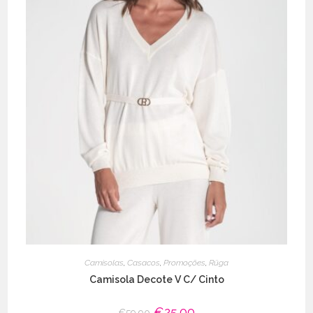
Camisolas
,
Casacos
,
Promoções
,
Rüga
Camisola Decote V C/ Cinto
O
€
25.00
O