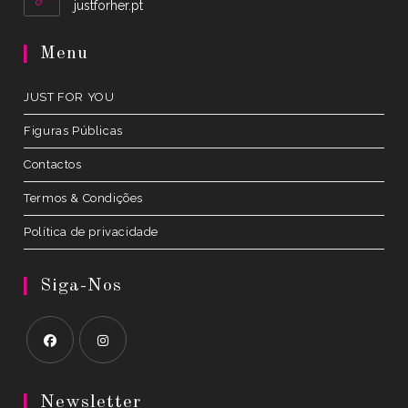
Opens
justforher.pt
in
a
Menu
new
tab
JUST FOR YOU
Figuras Públicas
Contactos
Termos & Condições
Política de privacidade
Siga-Nos
Opens
Opens
in
in
Newsletter