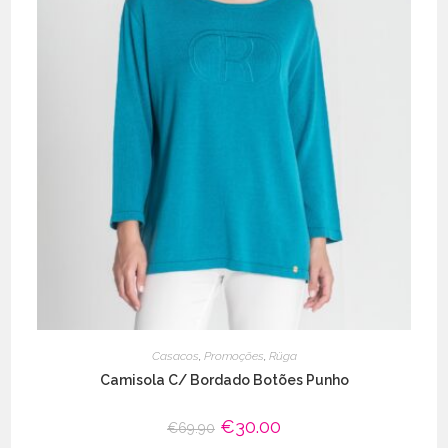
Casacos
,
Promoções
,
Rüga
Camisola C/ Bordado Botões Punho
O
€
30.00
O
€
69.90
preço
preço