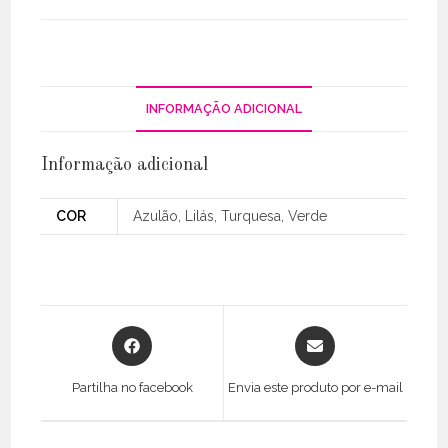
INFORMAÇÃO ADICIONAL
Informação adicional
COR
Azulão, Lilás, Turquesa, Verde
Opens
Opens
in
in
a
a
Partilha no facebook
Envia este produto por e-mail
new
new
window
window