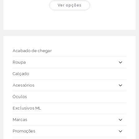
original
atual
This
Ver opções
era:
é:
product
€69.90.
€30.00.
has
multiple
variants.
The
options
may
be
chosen
on
the
Acabado de chegar
product
page
Roupa
Calçado
Acessórios
Óculos
Exclusivos ML
Marcas
Promoções