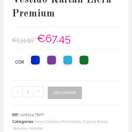
Premium
€
67.45
O
O
€
134.90
preço
preço
original
atual
era:
é:
€134.90.
€67.45.
COR
Quantidade
-
+
ADICIONAR
de
Vestido
Kaftan
REF:
026124 TBPT
Licra
Categorias:
Nova Coleção
,
Promoções
,
Tropical Brasil
,
Premium
Vestidos
,
Vestidos