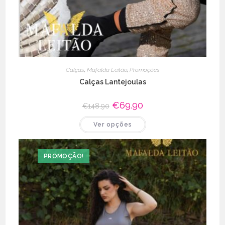
Calças
,
Mafalda Leitão
,
Promoções
Calças Lantejoulas
O
€
69.90
O
€
148.90
preço
preço
original
atual
This
Ver opções
era:
é:
product
€148.90.
€69.90.
has
multiple
variants.
The
PROMOÇÃO!
options
may
be
chosen
on
the
product
page