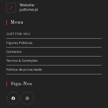
your
Website:
application
Opens
justforher.pt
in
a
Menu
new
tab
JUST FOR YOU
Figuras Públicas
Contactos
Termos & Condições
Política de privacidade
Siga-Nos
Opens
Opens