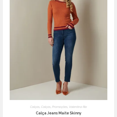
product
page
Calças
,
Calças
,
Promoções
,
Valentina Rio
Calça Jeans Maite Skinny