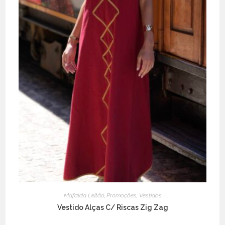
page
Mafalda Leitão
,
Promoções
,
Vestidos
Vestido Alças C/ Riscas Zig Zag