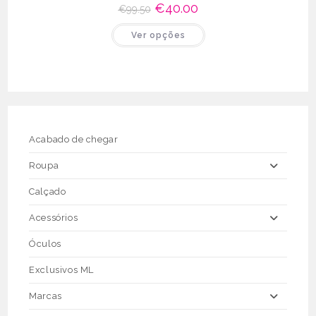
O
€
40.00
O
€
99.50
preço
preço
original
atual
This
Ver opções
era:
é:
product
€99.50.
€40.00.
has
multiple
variants.
The
options
may
be
chosen
on
the
Acabado de chegar
product
page
Roupa
Calçado
Acessórios
Óculos
Exclusivos ML
Marcas