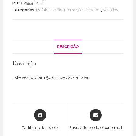
REF:
025535 MLPT
Peito
Categorias:
Mafalda Leitão
,
Promoções
,
Vestidos
,
Vestidos
C/
Gola
Abertura
Decote
DESCRIÇÃO
Descrição
Este vestido tem 54 cm de cava a cava.
Opens
Opens
in
in
a
a
Partilha no facebook
Envia este produto por e-mail
new
new