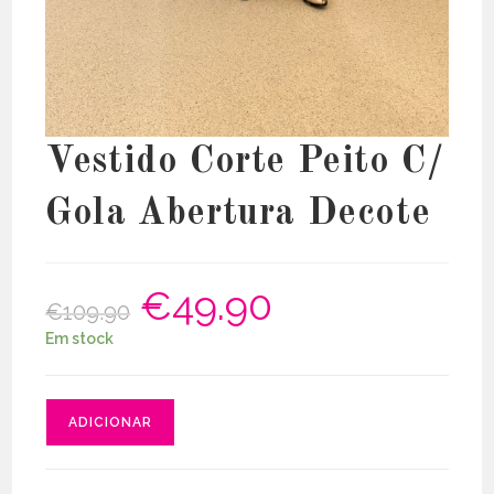
Vestido Corte Peito C/
Gola Abertura Decote
€
49.90
O
O
€
109.90
preço
preço
original
atual
Em stock
era:
é:
€109.90.
€49.90.
Quantidade
ADICIONAR
de
Vestido
Corte