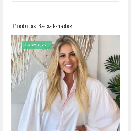
window
window
Produtos Relacionados
PROMOÇÃO!