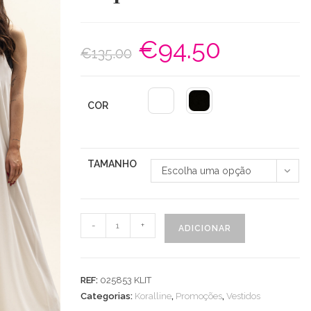
€
94.50
O
O
€
135.00
preço
preço
original
atual
era:
é:
€135.00.
€94.50.
COR
TAMANHO
Escolha uma opção
Quantidade
-
+
ADICIONAR
de
Vestido
Comprido
REF:
025853 KLIT
Dupla
Categorias:
Koralline
,
Promoções
,
Vestidos
Cor