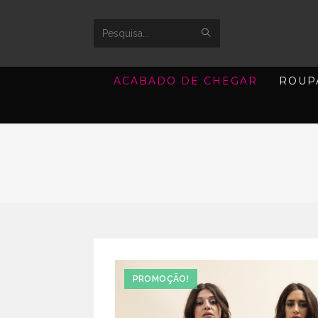
SUBMIT
Search
SEARCH
this
ACABADO DE CHEGAR
ROUP
website
PROMOÇÃO!