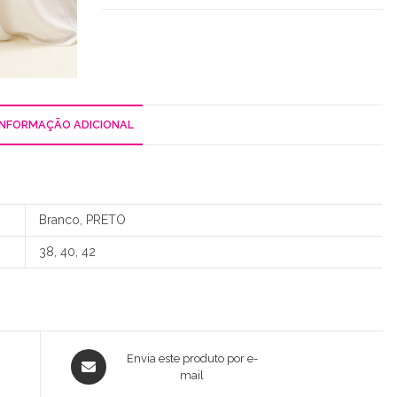
INFORMAÇÃO ADICIONAL
Branco, PRETO
38, 40, 42
Opens
Envia este produto por e-
in
mail
a