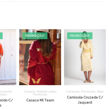
new
window
PROMOÇÃO!
PROMOÇÃO!
romoções
,
Casacos
,
Mafalda Leitão
,
Camisolas
,
Promoções
,
Rüga
tidos
Promoções
Camisola Cruzada C/
rido C/
Casaco Ml Team
Jaquard
s