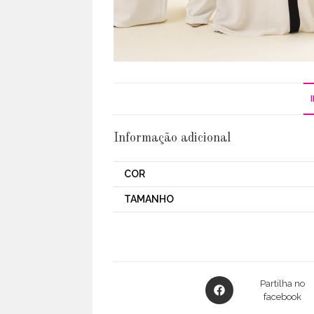
Informação adicional
COR
TAMANHO
Opens
Partilha no
in
facebook
a