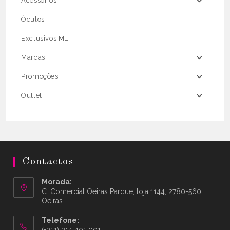
Acessórios
Óculos
Exclusivos ML
Marcas
Promoções
Outlet
Contactos
Morada:
C. Comercial Oeiras Parque, loja 1144, 2780-560
Oeiras
Telefone:
(+351) 214 405 901