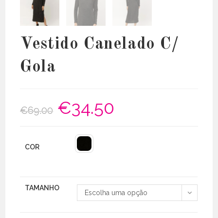
Vestido Canelado C/
Gola
€
34.50
O
O
€
69.00
preço
preço
original
atual
era:
é:
€69.00.
€34.50.
COR
TAMANHO
Escolha uma opção