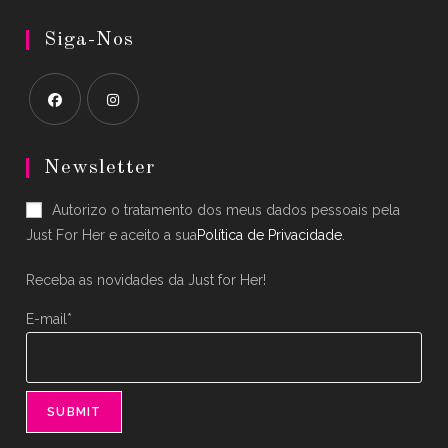
Siga-Nos
Opens
Opens
in
in
Newsletter
a
a
Autorizo o tratamento dos meus dados pessoais pela
new
new
Just For Her e aceito a sua
Política de Privacidade
.
tab
tab
Receba as novidades da Just for Her!
E-mail*