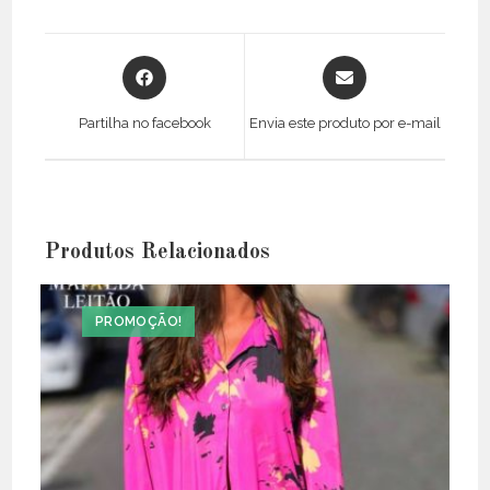
Opens
Opens
in
in
a
a
Partilha no facebook
Envia este produto por e-mail
new
new
window
window
Produtos Relacionados
PROMOÇÃO!