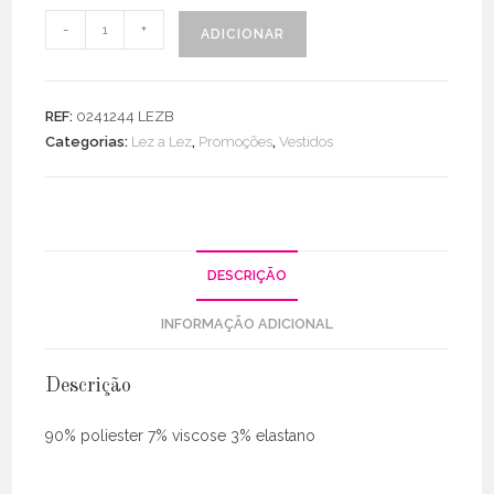
Quantidade
-
+
ADICIONAR
de
Vestido
Canelado
REF:
0241244 LEZB
C/
Categorias:
Lez a Lez
,
Promoções
,
Vestidos
Gola
DESCRIÇÃO
INFORMAÇÃO ADICIONAL
Descrição
90% poliester 7% viscose 3% elastano