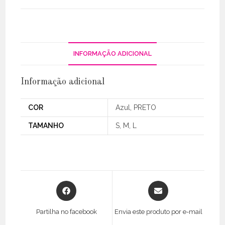
/
Costas
Descobertas
INFORMAÇÃO ADICIONAL
Informação adicional
COR
Azul, PRETO
TAMANHO
S, M, L
Opens
Opens
in
in
a
a
Partilha no facebook
Envia este produto por e-mail
new
new