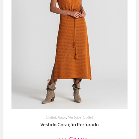
Outlet
,
Rüga
,
Vestidos Outlet
Vestido Coração Perfurado
O
O