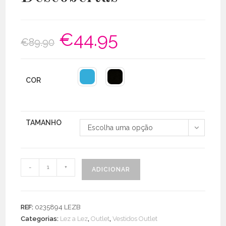
€
44.95
O
O
€
89.90
preço
preço
original
atual
era:
é:
€89.90.
€44.95.
COR
TAMANHO
Escolha uma opção
Quantidade
-
+
ADICIONAR
de
Vestido
C/
REF:
0235894 LEZB
Sobreposição
Categorias:
Lez a Lez
,
Outlet
,
Vestidos Outlet