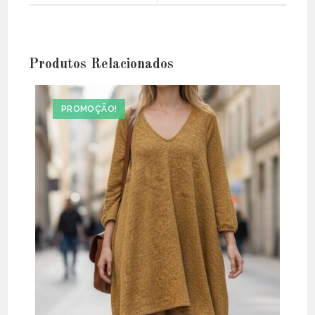
window
window
Produtos Relacionados
PROMOÇÃO!