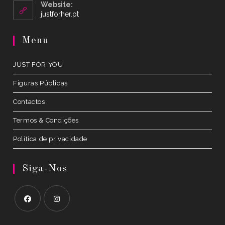
your
Website:
application
Opens
justforher.pt
in
a
Menu
new
tab
JUST FOR YOU
Figuras Públicas
Contactos
Termos & Condições
Política de privacidade
Siga-Nos
Opens
Opens