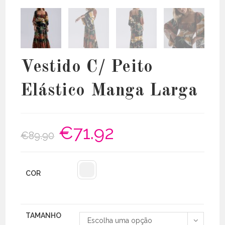
Vestido C/ Peito
Elástico Manga Larga
€
71.92
O
O
€
89.90
preço
preço
original
atual
era:
é:
€89.90.
€71.92.
COR
TAMANHO
Escolha uma opção