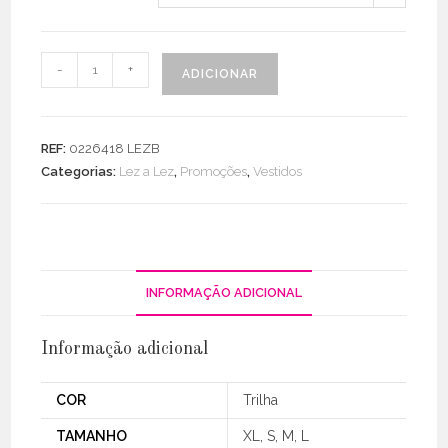
Quantidade
-
+
ADICIONAR
de
Vestido
C/
REF:
0226418 LEZB
Peito
Categorias:
Lez a Lez
,
Promoções
,
Vestidos
Elástico
Manga
Larga
INFORMAÇÃO ADICIONAL
Informação adicional
COR
Trilha
TAMANHO
XL, S, M, L