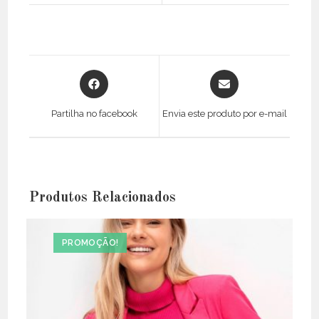
Opens
Opens
in
in
a
a
Partilha no facebook
Envia este produto por e-mail
new
new
window
window
Produtos Relacionados
PROMOÇÃO!