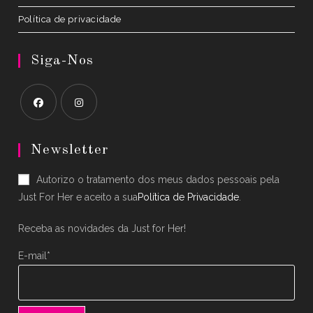
Política de privacidade
Siga-Nos
Opens
Opens
in
in
Newsletter
a
a
Autorizo o tratamento dos meus dados pessoais pela
new
new
Just For Her e aceito a sua
Política de Privacidade
.
tab
tab
Receba as novidades da Just for Her!
E-mail*