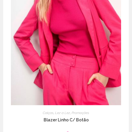
Calças
,
Lez a Lez
,
Promoções
Blazer Linho C/ Botão