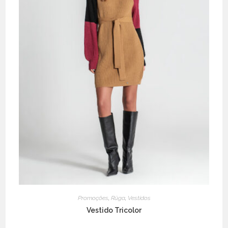
page
Promoções
,
Rüga
,
Vestidos
Vestido Tricolor