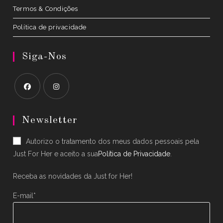
Termos & Condições
Política de privacidade
Siga-Nos
Opens
Opens
in
in
Newsletter
a
a
Autorizo o tratamento dos meus dados pessoais pela
new
new
Just For Her e aceito a sua
Política de Privacidade
.
tab
tab
Receba as novidades da Just for Her!
E-mail*