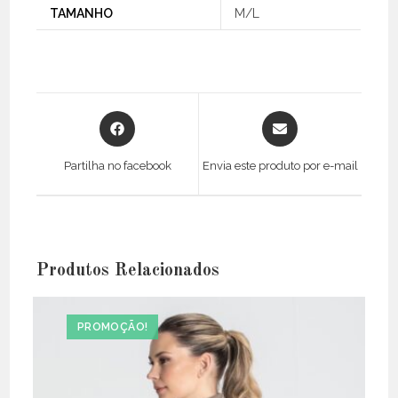
TAMANHO
M/L
Opens
Opens
in
in
a
a
Partilha no facebook
Envia este produto por e-mail
new
new
window
window
Produtos Relacionados
PROMOÇÃO!