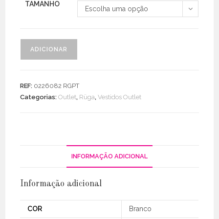
TAMANHO
Escolha uma opção
Quantidade
ADICIONAR
de
Vestido
Alças
REF:
0226082 RGPT
Dupla
Categorias:
Outlet
,
Rüga
,
Vestidos Outlet
Cor
Com
Abertura
INFORMAÇÃO ADICIONAL
Informação adicional
COR
Branco