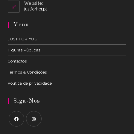
your
Website:
application
Opens
justforher.pt
in
a
Menu
new
tab
JUST FOR YOU
Figuras Públicas
Contactos
Termos & Condições
Política de privacidade
Siga-Nos
Opens
Opens