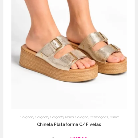
Calçado
,
Calçado
,
Calçado
,
Nova Coleção
,
Promoções
,
Ruika
Chinela Plataforma C/ Fivelas
O
O