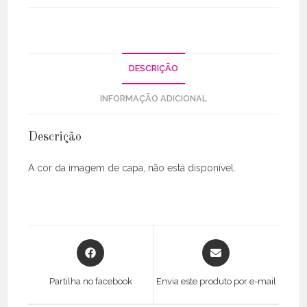
C/
Abertura
DESCRIÇÃO
INFORMAÇÃO ADICIONAL
Descrição
A cor da imagem de capa, não está disponível.
Opens
Opens
in
in
a
a
Partilha no facebook
Envia este produto por e-mail
new
new
window
window