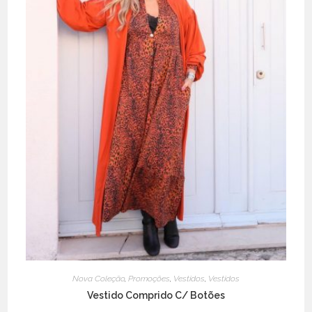
product
page
Nova Coleção
,
Promoções
,
Vestidos
,
Vestidos
Vestido Comprido C/ Botões