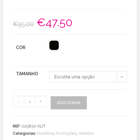
€
47.50
O
O
€
95.00
preço
preço
original
atual
era:
é:
€95.00.
€47.50.
COR
TAMANHO
Escolha uma opção
Quantidade
-
+
ADICIONAR
de
Vestido
Acetinado
REF:
025830 KLIT
Animal
Categorias:
Koralline
,
Promoções
,
Vestidos
Print