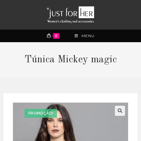
0
MENU
Túnica Mickey magic
PROMOÇÃO!
🔍