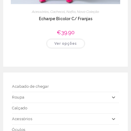
Acessórios
,
Cachecol
,
Nafta
,
Nova Coleção
Echarpe Bicolor C/ Franjas
€
39.90
This
Ver opções
product
has
multiple
variants.
The
options
may
be
chosen
on
the
Acabado de chegar
product
page
Roupa
Calçado
Acessórios
Óculos