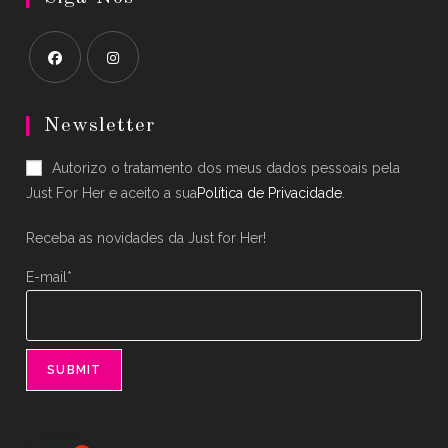
Opens
Opens
in
in
Newsletter
a
a
Autorizo o tratamento dos meus dados pessoais pela
new
new
Just For Her e aceito a sua
Política de Privacidade
.
tab
tab
Receba as novidades da Just for Her!
E-mail*