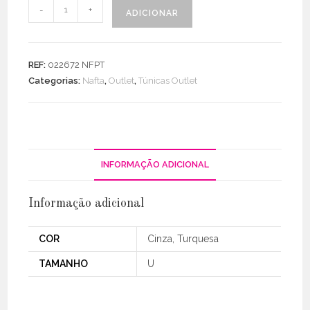
Quantidade
-
+
ADICIONAR
de
Túnica
Mickey
REF:
022672 NFPT
magic
Categorias:
Nafta
,
Outlet
,
Túnicas Outlet
INFORMAÇÃO ADICIONAL
Informação adicional
COR
Cinza, Turquesa
TAMANHO
U