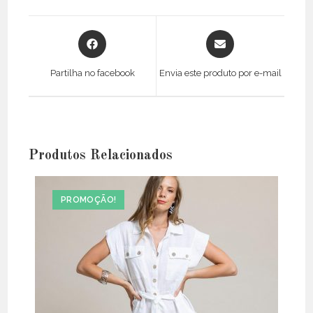
Opens
Opens
in
in
a
a
Partilha no facebook
Envia este produto por e-mail
new
new
window
window
Produtos Relacionados
PROMOÇÃO!