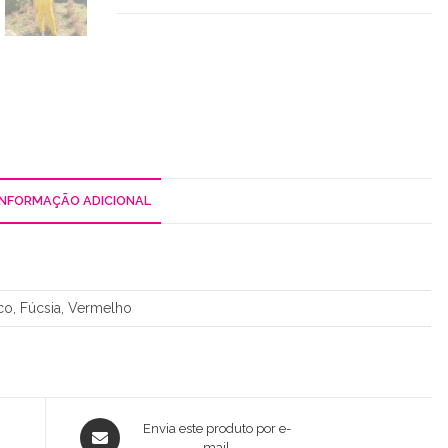
Lantejoulas
INFORMAÇÃO ADICIONAL
o, Fúcsia, Vermelho
Opens
Envia este produto por e-
mail