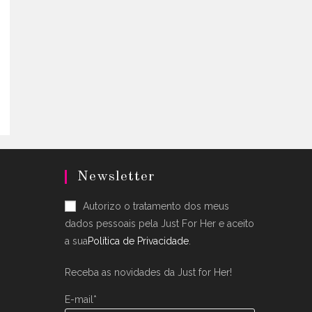
uct
5.
ple
nts.
ons
en
uct
Newsletter
Autorizo o tratamento dos meus
dados pessoais pela Just For Her e aceito
a sua
Política de Privacidade
.
Receba as novidades da Just for Her!
E-mail*