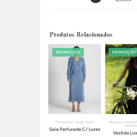
in
a
new
window
Produtos Relacionados
PROMOÇÃO!
PROMOÇÃO!
Promoções
,
Rüga
,
Saias
Mafalda Leitão
,
P
Vestido
Saia Perfurada C/ Lurex
Vestido Lic