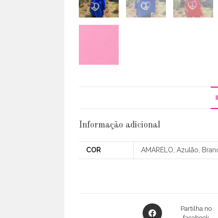
Informação adicional
COR
AMARELO, Azulão, Branc
Opens
Partilha no
facebook