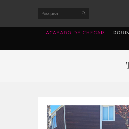
SUBMIT
Search
SEARCH
this
ACABADO DE CHEGAR
ROUP
website