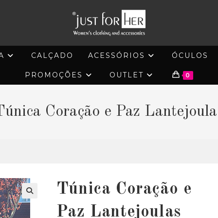
A
CALÇADO
ACESSÓRIOS
ÓCULOS
PROMOÇÕES
OUTLET
0
Túnica Coração e Paz Lantejoula
Túnica Coração e
🔍
Paz Lantejoulas