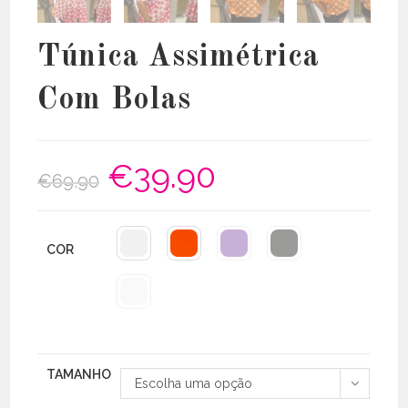
Túnica Assimétrica
Com Bolas
€
39.90
O
O
€
69.90
preço
preço
original
atual
era:
é:
€69.90.
€39.90.
COR
TAMANHO
Escolha uma opção