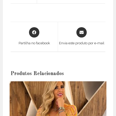
Opens
Opens
in
in
a
a
Partilha no facebook
Envia este produto por e-mail
new
new
window
window
Produtos Relacionados