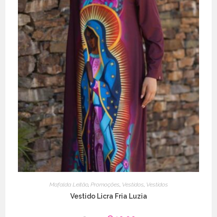
Mafalda Leitão
,
Promoções
,
Vestidos
,
Vestidos
Vestido Licra Fria Luzia