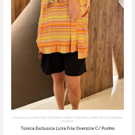
Exclusivos justforher/Mafalda Leitão
,
Mafalda Leitão
,
Nova Coleção
,
Túnicas
Túnica Exclusica Licra Fria Oversize C/ Punho