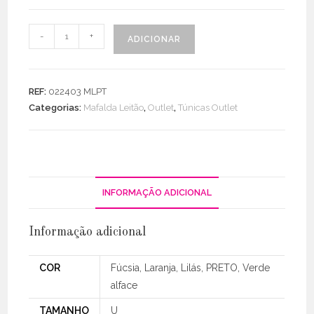
Quantidade
-
+
ADICIONAR
de
Túnica
Assimétrica
REF:
022403 MLPT
Com
Categorias:
Mafalda Leitão
,
Outlet
,
Túnicas Outlet
Bolas
INFORMAÇÃO ADICIONAL
Informação adicional
COR
Fúcsia, Laranja, Lilás, PRETO, Verde
alface
TAMANHO
U