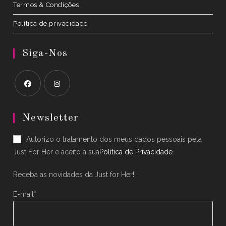
Termos & Condições
Política de privacidade
Siga-Nos
Opens
Opens
in
in
Newsletter
a
a
Autorizo o tratamento dos meus dados pessoais pela
new
new
Just For Her e aceito a sua
Política de Privacidade
.
tab
tab
Receba as novidades da Just for Her!
E-mail*