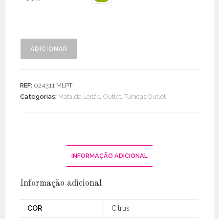
Quantidade
ADICIONAR
de
Túnica
Assimétrica
REF:
024311 MLPT
C/
Categorias:
Mafalda Leitão
,
Outlet
,
Túnicas Outlet
Ombro
Descoberto
INFORMAÇÃO ADICIONAL
Informação adicional
COR
Citrus