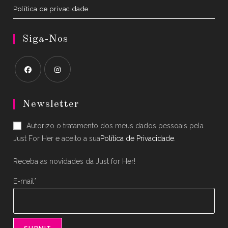
Política de privacidade
Siga-Nos
Opens
Opens
in
in
Newsletter
a
a
Autorizo o tratamento dos meus dados pessoais pela
new
new
Just For Her e aceito a sua
Política de Privacidade
.
tab
tab
Receba as novidades da Just for Her!
E-mail*