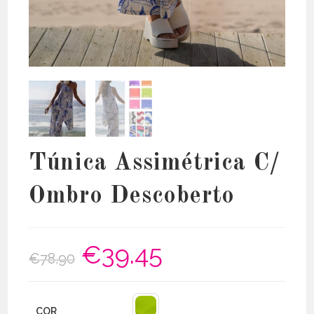
Túnica Assimétrica C/
Ombro Descoberto
€
39.45
O
O
€
78.90
preço
preço
original
atual
era:
é:
€78.90.
€39.45.
COR