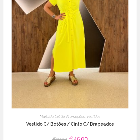
Mafalda Leitão
,
Promoções
,
Vestidos
Vestido C/ Botões / Cinto C/ Drapeados
O
€
45.00
O
€
99.90