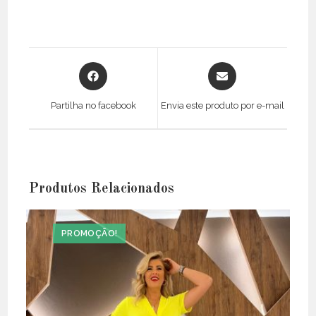
Opens
Opens
in
in
a
a
Partilha no facebook
Envia este produto por e-mail
new
new
window
window
Produtos Relacionados
PROMOÇÃO!