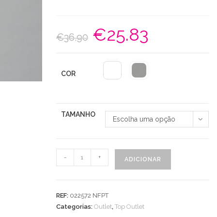
€
25.83
O
O
€
36.90
preço
preço
original
atual
era:
é:
€36.90.
€25.83.
COR
TAMANHO
Escolha uma opção
Quantidade
-
+
ADICIONAR
de
Top
Rib
REF:
022572 NFPT
Cavado
Categorias:
Outlet
,
Top Outlet
Com