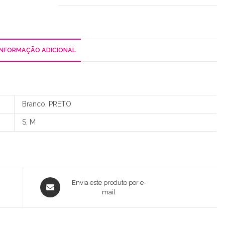
Franzido
INFORMAÇÃO ADICIONAL
Branco, PRETO
S, M
Opens
Envia este produto por e-
in
mail
a
new
window