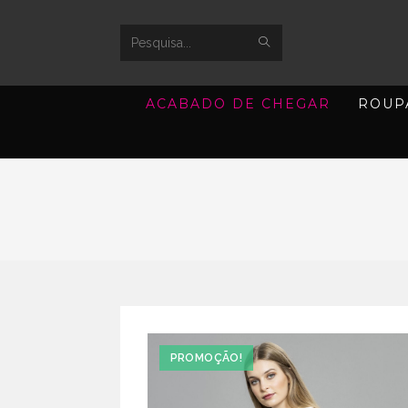
SUBMIT
Search
SEARCH
this
ACABADO DE CHEGAR
ROUP
website
PROMOÇÃO!