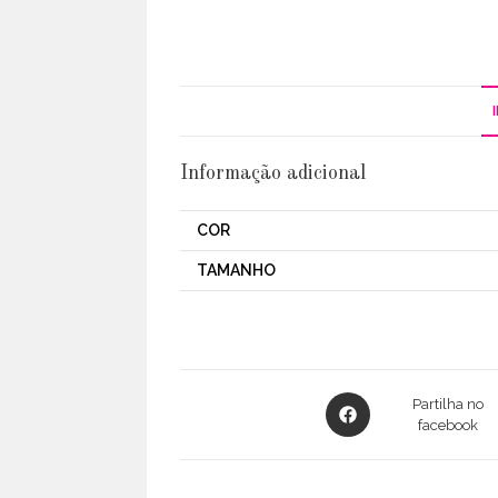
Informação adicional
COR
TAMANHO
Opens
Partilha no
in
facebook
a
new
window