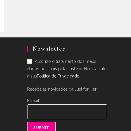
.
ple
nts.
ons
en
uct
Newsletter
Autorizo o tratamento dos meus
dados pessoais pela Just For Her e aceito
a sua
Política de Privacidade
.
Receba as novidades da Just for Her!
E-mail*