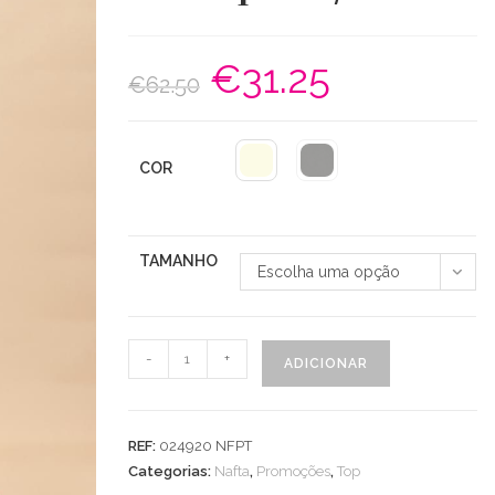
€
31.25
O
O
€
62.50
preço
preço
original
atual
era:
é:
€62.50.
€31.25.
COR
TAMANHO
Escolha uma opção
Quantidade
-
+
ADICIONAR
de
Top
Manga
REF:
024920 NFPT
Cava
Categorias:
Nafta
,
Promoções
,
Top
Estampado