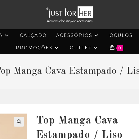
A
CALÇADO
ACESSÓRIOS
ÓCULOS
PROMOÇÕES
OUTLET
0
op Manga Cava Estampado / Li
Top Manga Cava
🔍
Estampado / Liso