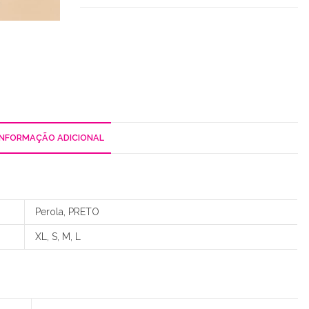
/
Liso
INFORMAÇÃO ADICIONAL
Perola, PRETO
XL, S, M, L