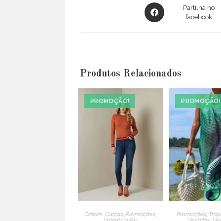
Opens
Partilha no
in
facebook
a
new
window
Produtos Relacionados
PROMOÇÃO!
PROMOÇÃO!
Calças
,
Calças
,
Promoções
,
Promoções
,
Tropi
Valentina Rio
Vestidos
,
Ves