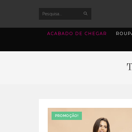
SUBMIT
Search
SEARCH
this
ACABADO DE CHEGAR
ROUP
website
T
PROMOÇÃO!