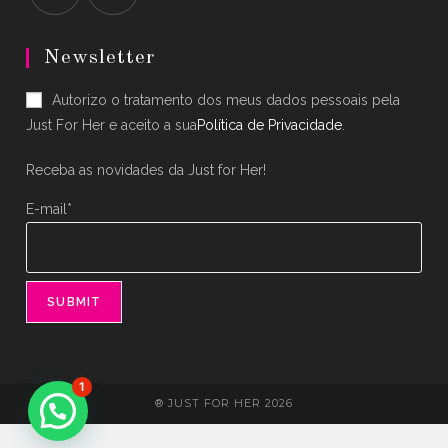
Opens
Opens
in
in
Newsletter
a
a
Autorizo o tratamento dos meus dados pessoais pela
new
new
Just For Her e aceito a sua
Política de Privacidade
.
tab
tab
Receba as novidades da Just for Her!
E-mail*
1
® JUST FOR HER 2026