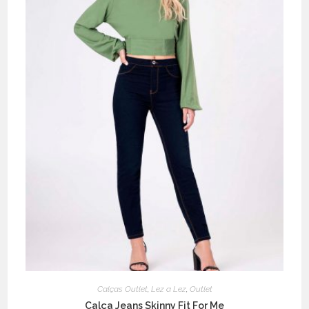
Calças Outlet
,
Lez a Lez
,
Outlet
Calça Jeans Skinny Fit For Me