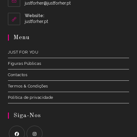
Opens
justforher@justforher.pt
in
your
Website:
application
Opens
justforher.pt
in
a
Menu
new
tab
JUST FOR YOU
Figuras Públicas
Contactos
Termos & Condições
Política de privacidade
Siga-Nos