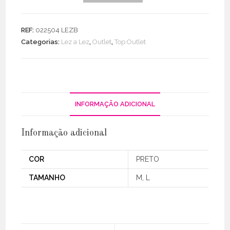
Top
Espartilho
REF:
022504 LEZB
Categorias:
Lez a Lez
,
Outlet
,
Top Outlet
INFORMAÇÃO ADICIONAL
Informação adicional
COR
PRETO
TAMANHO
M, L