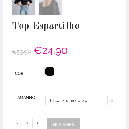
Top Espartilho
€
24.90
O
O
€
59.90
preço
preço
original
atual
era:
é:
€59.90.
€24.90.
COR
TAMANHO
Escolha uma opção
Quantidade
-
+
ADICIONAR
de