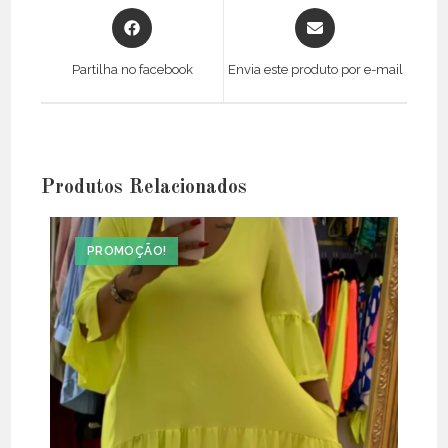
Opens
Opens
in
in
a
a
Partilha no facebook
Envia este produto por e-mail
new
new
window
window
Produtos Relacionados
PROMOÇÃO!