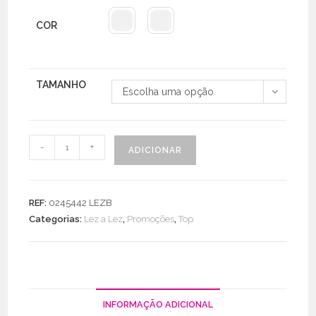
COR
TAMANHO
Escolha uma opção
Quantidade
-
+
ADICIONAR
de
Top
Cropped
REF:
0245442 LEZB
Crepe
Categorias:
Lez a Lez
,
Promoções
,
Top
Estampado
Assimétrico
C/
Alças
Brilhos
INFORMAÇÃO ADICIONAL