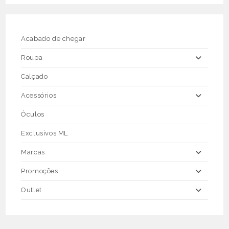
options
may
be
chosen
on
the
Acabado de chegar
product
page
Roupa
Calçado
Acessórios
Óculos
Exclusivos ML
Marcas
Promoções
Outlet