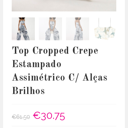
Top Cropped Crepe
Estampado
Assimétrico C/ Alças
Brilhos
€
30.75
O
O
€
61.50
preço
preço
original
atual
era:
é:
€61.50.
€30.75.