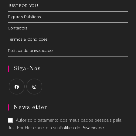
JUST FOR YOU
Figuras Públicas
Contactos
Termos & Condições
Política de privacidade
Siga-Nos
Opens
Opens
in
in
Newsletter
a
a
Autorizo o tratamento dos meus dados pessoais pela
new
new
Just For Her e aceito a sua
Política de Privacidade
.
tab
tab