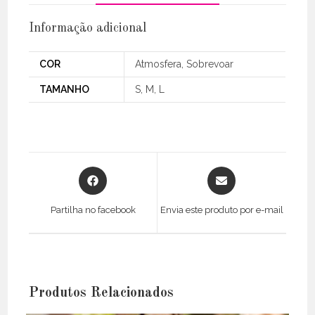
Informação adicional
COR
Atmosfera, Sobrevoar
TAMANHO
S, M, L
Opens
Opens
in
in
a
a
Partilha no facebook
Envia este produto por e-mail
new
new
window
window
Produtos Relacionados