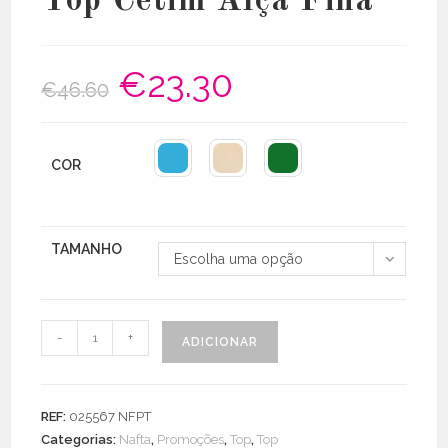
Top Cetim Alça Fina
€
23.30
O
O
€
46.60
preço
preço
original
atual
era:
é:
€46.60.
€23.30.
COR
TAMANHO
Escolha uma opção
Quantidade
-
+
ADICIONAR
de
Top
Cetim
REF:
025567 NFPT
Alça
Categorias:
Nafta
,
Promoções
,
Top
,
Top