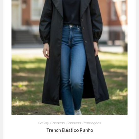
product
page
CaCay
,
Casacos
,
Casacos
,
Promoções
Trench Elástico Punho