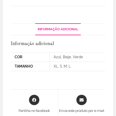
Fina
INFORMAÇÃO ADICIONAL
Informação adicional
COR
Azul, Beije, Verde
TAMANHO
XL, S, M, L
Opens
Opens
in
in
a
a
Partilha no facebook
Envia este produto por e-mail
new
new