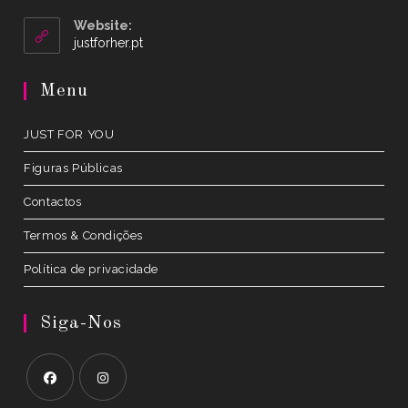
in
your
Website:
application
Opens
justforher.pt
in
a
Menu
new
tab
JUST FOR YOU
Figuras Públicas
Contactos
Termos & Condições
Política de privacidade
Siga-Nos