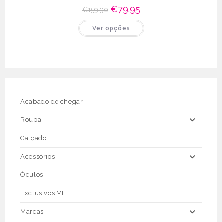
O
€
79.95
O
€
159.90
preço
preço
original
atual
This
Ver opções
era:
é:
product
€159.90.
€79.95.
has
multiple
variants.
The
options
may
be
chosen
on
the
Acabado de chegar
product
page
Roupa
Calçado
Acessórios
Óculos
Exclusivos ML
Marcas