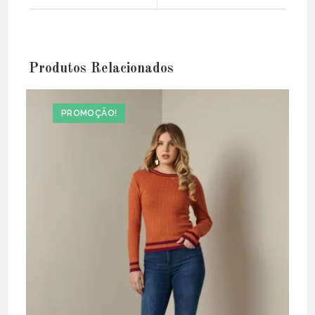
window
window
Produtos Relacionados
PROMOÇÃO!