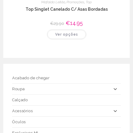
Mafalda Leitão
,
Promoções
,
Top
Top Singlet Canelado C/ Asas Bordadas
O
€
14.95
O
€
29.90
preço
preço
original
atual
This
Ver opções
era:
é:
product
€29.90.
€14.95.
has
multiple
variants.
The
options
may
be
chosen
on
the
Acabado de chegar
product
page
Roupa
Calçado
Acessórios
Óculos
Exclusivos ML