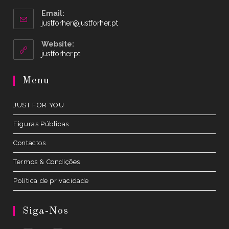
Email:
Opens
justforher@justforher.pt
in
your
Website:
application
Opens
justforher.pt
in
a
Menu
new
tab
JUST FOR YOU
Figuras Públicas
Contactos
Termos & Condições
Política de privacidade
Siga-Nos