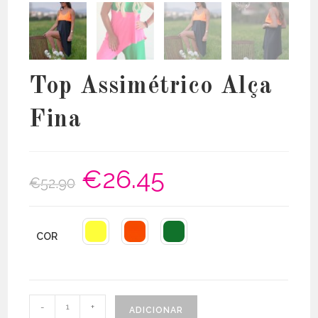
Top Assimétrico Alça
Fina
€
26.45
O
O
€
52.90
preço
preço
original
atual
era:
é:
€52.90.
€26.45.
COR
Quantidade
-
+
ADICIONAR