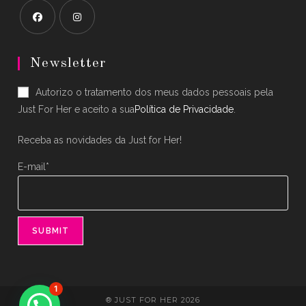
Opens
Opens
in
in
Newsletter
a
a
Autorizo o tratamento dos meus dados pessoais pela
new
new
Just For Her e aceito a sua
Política de Privacidade
.
tab
tab
Receba as novidades da Just for Her!
E-mail*
1
® JUST FOR HER 2026