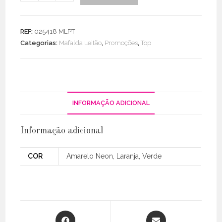
de
Top
Assimétrico
REF:
025418 MLPT
Alça
Categorias:
Mafalda Leitão
,
Promoções
,
Top
Fina
INFORMAÇÃO ADICIONAL
Informação adicional
COR
Amarelo Neon, Laranja, Verde
Opens
Opens