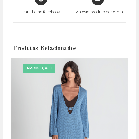
in
in
a
a
Partilha no facebook
Envia este produto por e-mail
new
new
window
window
Produtos Relacionados
PROMOÇÃO!