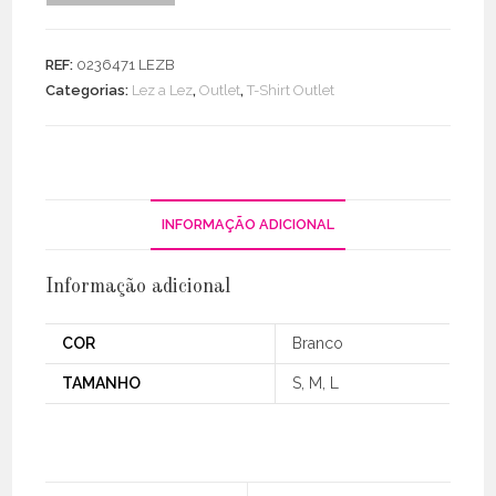
T-
Shirt
REF:
0236471 LEZB
Yoga
Categorias:
Lez a Lez
,
Outlet
,
T-Shirt Outlet
Gatos
INFORMAÇÃO ADICIONAL
Informação adicional
COR
Branco
TAMANHO
S, M, L