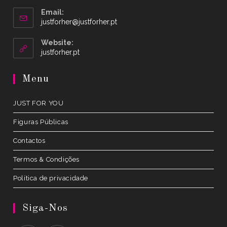
Email:
Opens
justforher@justforher.pt
in
your
Website:
application
Opens
justforher.pt
in
a
Menu
new
tab
JUST FOR YOU
Figuras Públicas
Contactos
Termos & Condições
Política de privacidade
Siga-Nos