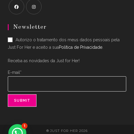
Opens
Opens
in
in
Newsletter
a
a
Autorizo o tratamento dos meus dados pessoais pela
new
new
Just For Her e aceito a sua
Política de Privacidade
.
tab
tab
Receba as novidades da Just for Her!
E-mail*
1
® JUST FOR HER 2026