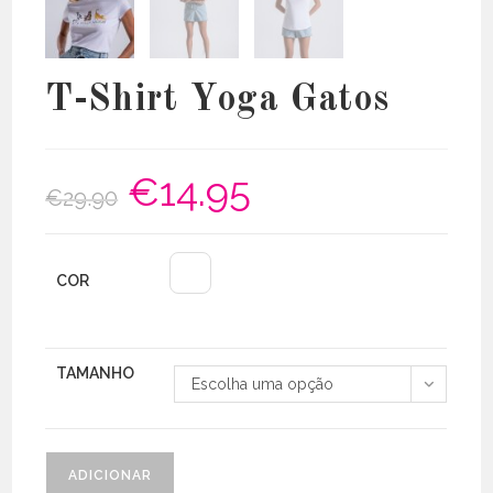
T-Shirt Yoga Gatos
€
14.95
O
O
€
29.90
preço
preço
original
atual
era:
é:
€29.90.
€14.95.
COR
TAMANHO
Escolha uma opção
Quantidade
ADICIONAR
de