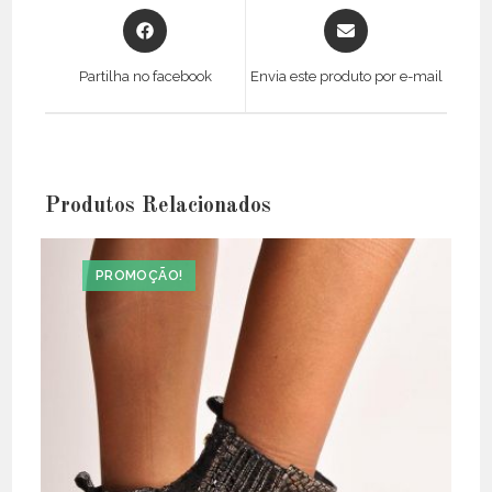
Opens
Opens
in
in
a
a
Partilha no facebook
Envia este produto por e-mail
new
new
window
window
Produtos Relacionados
PROMOÇÃO!