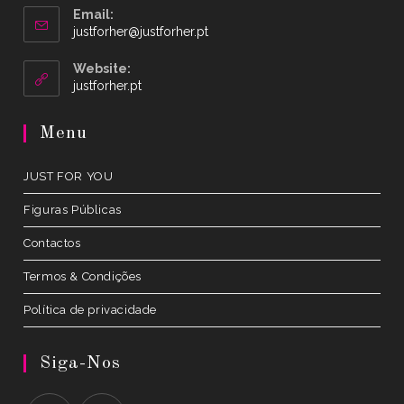
Email:
Opens
justforher@justforher.pt
in
your
Website:
application
Opens
justforher.pt
in
a
Menu
new
tab
JUST FOR YOU
Figuras Públicas
Contactos
Termos & Condições
Política de privacidade
Siga-Nos