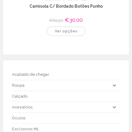
Camisola C/ Bordado Botões Punho
O
€
30.00
O
€
69.90
preço
preço
original
atual
This
Ver opções
era:
é:
product
€69.90.
€30.00.
has
multiple
variants.
The
options
may
be
chosen
on
the
Acabado de chegar
product
page
Roupa
Calçado
Acessórios
Óculos
Exclusivos ML