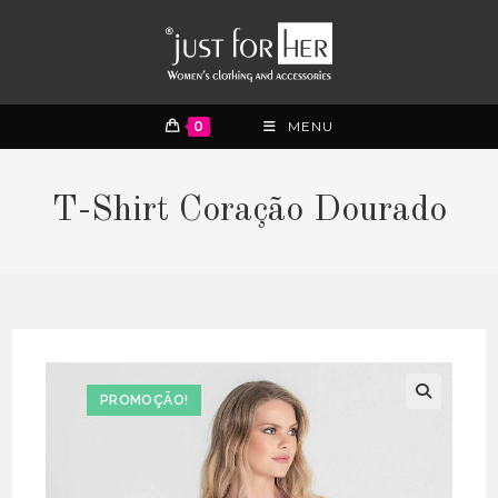
0
MENU
T-Shirt Coração Dourado
PROMOÇÃO!
🔍