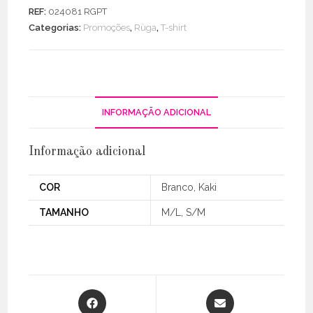
Shirt
REF:
024081 RGPT
Coração
Categorias:
Promoções
,
Rüga
,
T-shirt
Dourado
INFORMAÇÃO ADICIONAL
Informação adicional
COR
Branco, Kaki
TAMANHO
M/L, S/M
Opens
Opens
in
in