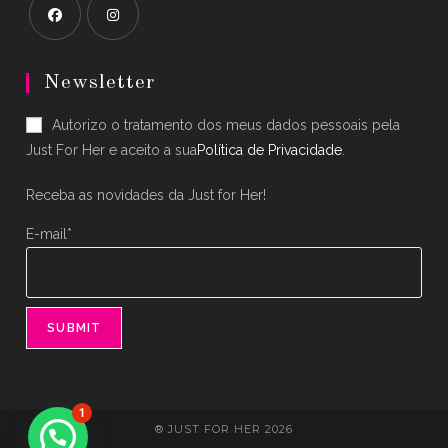
Opens
Opens
in
in
Newsletter
a
a
Autorizo o tratamento dos meus dados pessoais pela
new
new
Just For Her e aceito a sua
Política de Privacidade
.
tab
tab
Receba as novidades da Just for Her!
E-mail*
1
® JUST FOR HER 2026
Precisa de ajuda?