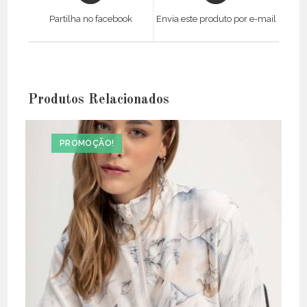
a
a
Partilha no facebook
Envia este produto por e-mail
new
new
window
window
Produtos Relacionados
PROMOÇÃO!