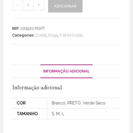
Quantidade
-
+
ADICIONAR
de
T-
shirt
REF:
021920 RGPT
com
Categorias:
Outlet
,
Rüga
,
T-Shirt Outlet
Ombreiras
INFORMAÇÃO ADICIONAL
Informação adicional
COR
Branco, PRETO, Verde Seco
TAMANHO
S, M, L