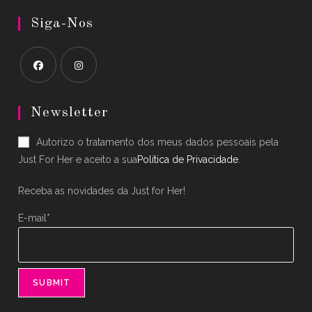
Siga-Nos
Opens
Opens
in
in
Newsletter
a
a
Autorizo o tratamento dos meus dados pessoais pela
new
new
Just For Her e aceito a sua
Política de Privacidade
.
tab
tab
Receba as novidades da Just for Her!
E-mail*