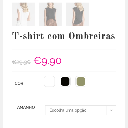
T-shirt com Ombreiras
€
9.90
O
O
€
29.90
preço
preço
original
atual
era:
é:
€29.90.
€9.90.
COR
TAMANHO
Escolha uma opção