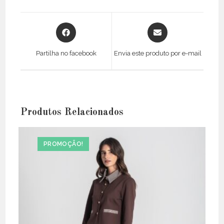
Opens
Opens
in
in
a
a
Partilha no facebook
Envia este produto por e-mail
new
new
window
window
Produtos Relacionados
PROMOÇÃO!