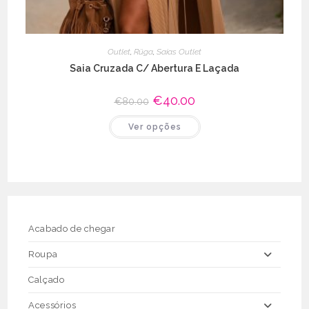
Outlet
,
Rüga
,
Saias Outlet
Saia Cruzada C/ Abertura E Laçada
O
€
40.00
O
€
80.00
preço
preço
original
atual
This
Ver opções
era:
é:
product
€80.00.
€40.00.
has
multiple
variants.
The
options
may
be
chosen
on
the
Acabado de chegar
product
page
Roupa
Calçado
Acessórios