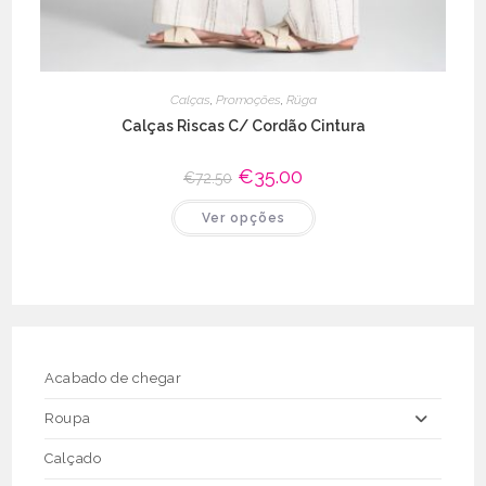
Calças
,
Promoções
,
Rüga
Calças Riscas C/ Cordão Cintura
O
€
35.00
O
€
72.50
preço
preço
original
atual
This
Ver opções
era:
é:
product
€72.50.
€35.00.
has
multiple
variants.
The
options
may
be
chosen
on
the
Acabado de chegar
product
page
Roupa
Calçado