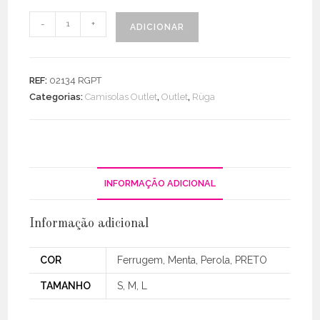
Quantidade
-
+
ADICIONAR
de
Sweat
motivo
REF:
02134 RGPT
Ruga
Categorias:
Camisolas Outlet
,
Outlet
,
Rüga
com
brilho
INFORMAÇÃO ADICIONAL
Informação adicional
COR
Ferrugem, Menta, Perola, PRETO
TAMANHO
S, M, L