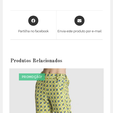
Opens
Opens
in
in
a
a
Partilha no facebook
Envia este produto por e-mail
new
new
window
window
Produtos Relacionados
PROMOÇÃO!