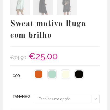
Sweat motivo Ruga
com brilho
€
25.00
O
O
€
74.90
preço
preço
original
atual
era:
é:
€74.90.
€25.00.
COR
TAMANHO
Escolha uma opção