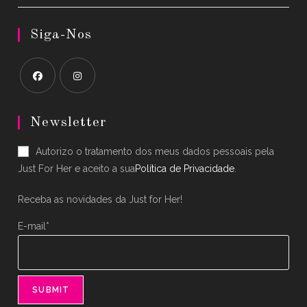
Siga-Nos
Opens
Opens
in
in
Newsletter
a
a
Autorizo o tratamento dos meus dados pessoais pela
new
new
Just For Her e aceito a sua
Política de Privacidade
.
tab
tab
Receba as novidades da Just for Her!
E-mail*